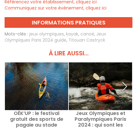
Référencez votre établissement, cliquez ici
Communiquez sur votre évènement, cliquez ici
INFORMATIONS PRATIQUES
Mots-clés :
jeux olympiques
,
kayak
,
canoë
,
Jeux
Olympiques Paris 2024 guide
,
Titouan Castryck
À LIRE AUSSI...
OËK’UP : le festival
Jeux Olympiques et
gratuit des sports de
Paralympiques Paris
pagaie au stade
2024 : qui sont les
nautique de Vaires-Sur-
athlètes médaillés en
Marne (77)
canoë-kayak ?