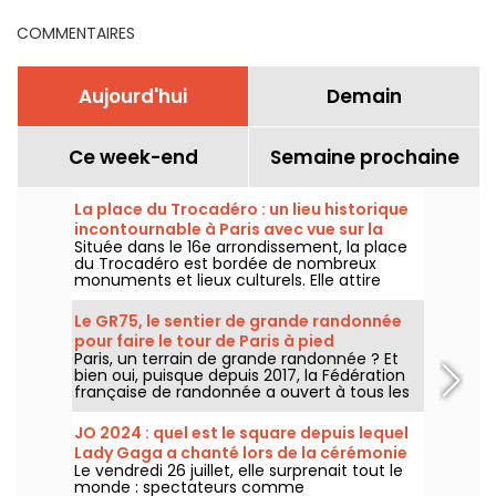
COMMENTAIRES
Aujourd'hui
Demain
Ce week-end
Semaine prochaine
La place du Trocadéro : un lieu historique
incontournable à Paris avec vue sur la
Située dans le 16e arrondissement, la place
Tour Eiffel
du Trocadéro est bordée de nombreux
monuments et lieux culturels. Elle attire
autant les touristes que les Parisiens de
toujours grâce à sa vue imprenable sur la
Le GR75, le sentier de grande randonnée
Tour Eiffel.
pour faire le tour de Paris à pied
Paris, un terrain de grande randonnée ? Et
bien oui, puisque depuis 2017, la Fédération
française de randonnée a ouvert à tous les
amateurs de marche un sentier
entièrement balisé, pour faire le tour de
JO 2024 : quel est le square depuis lequel
Paris.
Lady Gaga a chanté lors de la cérémonie
Le vendredi 26 juillet, elle surprenait tout le
d'ouverture ?
monde : spectateurs comme