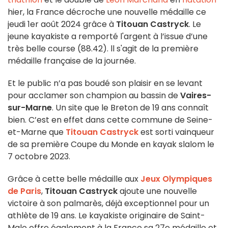
hier, la France décroche une nouvelle médaille ce
jeudi 1er août 2024 grâce à
Titouan Castryck
. Le
jeune kayakiste a remporté l'argent à l’issue d’une
très belle course (88.42). ll s'agit de la première
médaille française de la journée.
Et le public n’a pas boudé son plaisir en se levant
pour acclamer son champion au bassin de
Vaires-
sur-Marne
. Un site que le Breton de 19 ans connaît
bien. C’est en effet dans cette commune de Seine-
et-Marne que
Titouan Castryck
est sorti vainqueur
de sa première Coupe du Monde en kayak slalom le
7 octobre 2023.
Grâce à cette belle médaille aux
Jeux Olympiques
de Paris
,
Titouan Castryck
ajoute une nouvelle
victoire à son palmarès, déjà exceptionnel pour un
athlète de 19 ans. Le kayakiste originaire de Saint-
Malo offre également à la France sa 27e médaille et