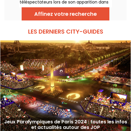
téléspectateurs lors de son apparition dans
une très belle robe noire, entourée de
pompons rose. Mais où se trouvait la
Affinez votre recherche
chanteuse ? Le lieu est-il ouvert au public ?
LES DERNIERS CITY-GUIDES
Jeux Paralympiques de Paris 2024 : toutes les infos
et actualités autour des JOP