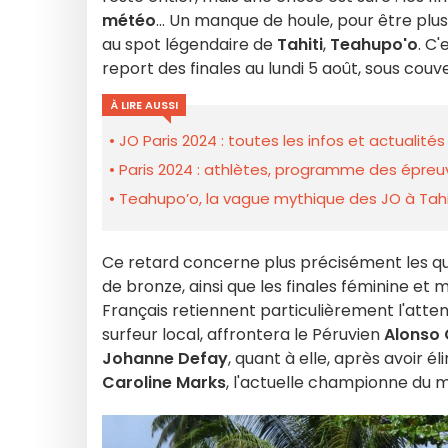
météo
... Un manque de houle, pour être pl
au spot légendaire de
Tahiti
,
Teahupo'o
. C
report des finales au lundi 5 août, sous cou
À LIRE AUSSI
JO Paris 2024 : toutes les infos et actualit
Paris 2024 : athlètes, programme des épreuve
Teahupo’o, la vague mythique des JO à Tahiti
Ce retard concerne plus précisément les quat
de bronze, ainsi que les finales féminine et 
Français retiennent particulièrement l'atten
surfeur local, affrontera le Péruvien
Alonso
Johanne Defay
, quant à elle, après avoir 
Caroline Marks
, l'actuelle championne du 