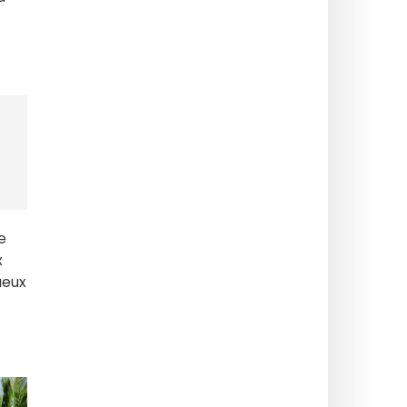
e
x
ueux