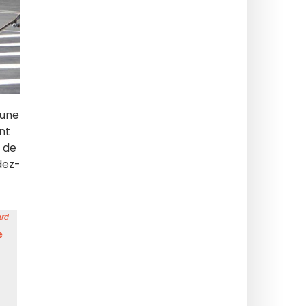
 une
nt
e de
dez-