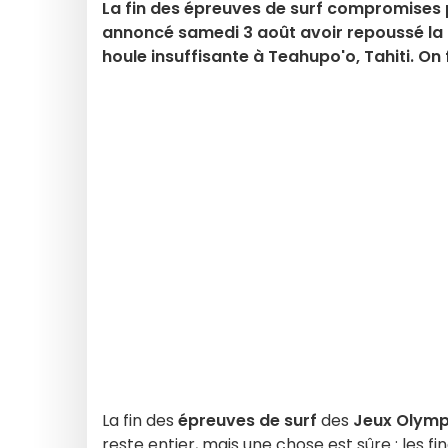
La fin des épreuves de surf compromises 
annoncé samedi 3 août avoir repoussé la f
houle insuffisante à Teahupo'o, Tahiti. On f
La fin des
épreuves de surf
des
Jeux Olymp
reste entier, mais une chose est sûre : les fi