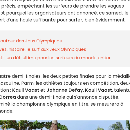
us précis, empêchant les surfeurs de prendre les vagues
'est pourquoi les organisateurs ont annoncé, ce samedi, le
vert d'une houle suffisante pour surfer, bien évidemment.
és autour des Jeux Olympiques
s, histoire, le surf aux Jeux Olympiques
 : un défi ultime pour les surfeurs du monde entier
re demi-finales, les deux petites finales pour la médaill
masculine. Parmi les athlètes toujours en compétition, deu
tion :
Kauli Vaast
et
Johanne Defay
.
Kauli Vaast
, talent
 Correa
dans une demi-finale qui s'annonce disputée.
éliminé la championne olympique en titre, se mesurera à
monde.