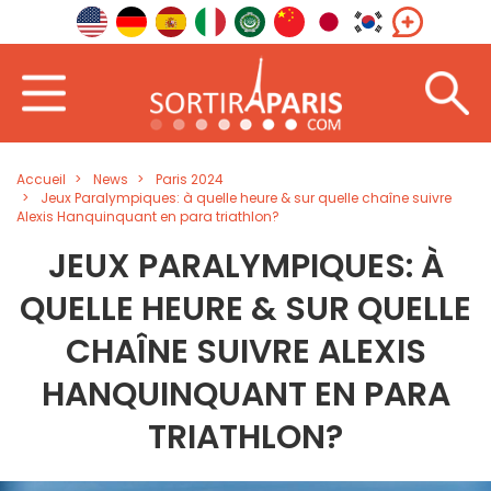
Accueil
News
Paris 2024
Jeux Paralympiques: à quelle heure & sur quelle chaîne suivre
Alexis Hanquinquant en para triathlon?
JEUX PARALYMPIQUES: À
QUELLE HEURE & SUR QUELLE
CHAÎNE SUIVRE ALEXIS
HANQUINQUANT EN PARA
TRIATHLON?