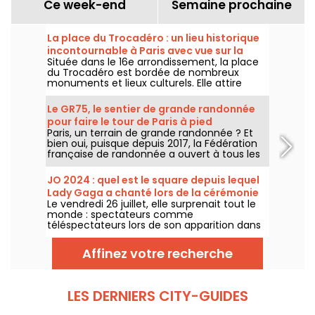
Ce week-end
Semaine prochaine
La place du Trocadéro : un lieu historique
incontournable à Paris avec vue sur la
Située dans le 16e arrondissement, la place
Tour Eiffel
du Trocadéro est bordée de nombreux
monuments et lieux culturels. Elle attire
autant les touristes que les Parisiens de
toujours grâce à sa vue imprenable sur la
Le GR75, le sentier de grande randonnée
Tour Eiffel.
pour faire le tour de Paris à pied
Paris, un terrain de grande randonnée ? Et
bien oui, puisque depuis 2017, la Fédération
française de randonnée a ouvert à tous les
amateurs de marche un sentier
entièrement balisé, pour faire le tour de
JO 2024 : quel est le square depuis lequel
Paris.
Lady Gaga a chanté lors de la cérémonie
Le vendredi 26 juillet, elle surprenait tout le
d'ouverture ?
monde : spectateurs comme
téléspectateurs lors de son apparition dans
une très belle robe noire, entourée de
pompons rose. Mais où se trouvait la
Affinez votre recherche
chanteuse ? Le lieu est-il ouvert au public ?
LES DERNIERS CITY-GUIDES