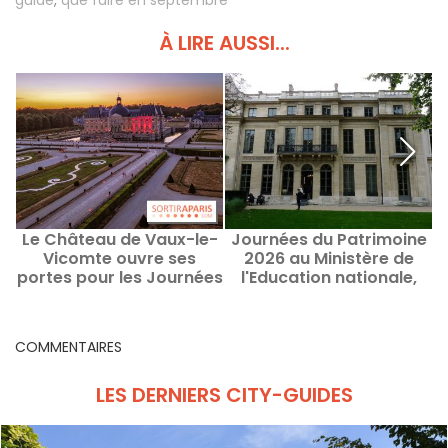
guide
,
que faire en septembre
À LIRE AUSSI...
Le Château de Vaux-le-
Journées du Patrimoine
W
Vicomte ouvre ses
2026 au Ministère de
portes pour les Journées
l'Education nationale,
du Patrimoine 2026
visite exceptionnelle de
l'Hôtel de Rochechouart
COMMENTAIRES
LES DERNIERS CITY-GUIDES