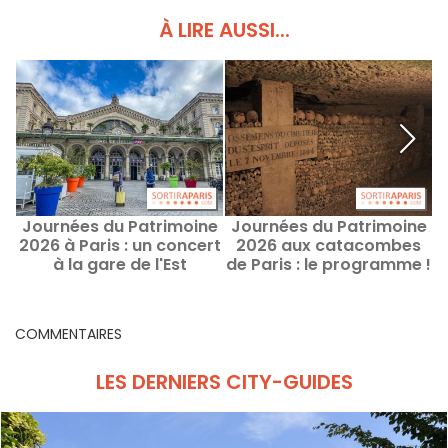
À LIRE AUSSI...
Journées du Patrimoine
Journées du Patrimoine
2026 à Paris : un concert
2026 aux catacombes
2
à la gare de l'Est
de Paris : le programme !
COMMENTAIRES
LES DERNIERS CITY-GUIDES