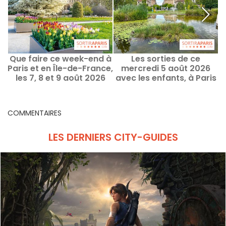
Que faire ce week-end à
Les sorties de ce
Paris et en Île-de-France,
mercredi 5 août 2026
les 7, 8 et 9 août 2026
avec les enfants, à Paris
et en Île-de-France
d
COMMENTAIRES
LES DERNIERS CITY-GUIDES