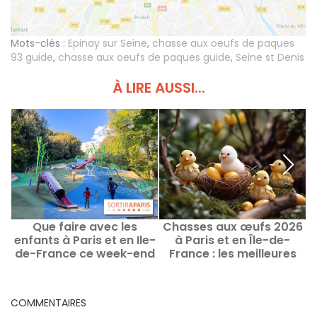
Mots-clés :
Epinay sur Seine
,
chasse aux oeufs de paques
93 guide
,
chasse aux oeufs de paques guide
,
Seine st Denis
À LIRE AUSSI...
Que faire avec les
Chasses aux œufs 2026
enfants à Paris et en Ile-
à Paris et en Île-de-
P
de-France ce week-end
France : les meilleures
P
des 8 au 9 août 2026 ?
idées d'animations pour
Pâques
COMMENTAIRES