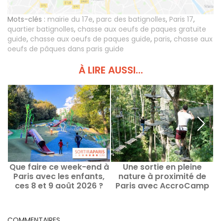
Mots-clés :
mairie du 17e
,
parc des batignolles
,
Paris 17
,
quartier batignolles
,
chasse aux oeufs de paques gratuite
guide
,
chasse aux oeufs de paques guide
,
paris
,
chasse aux
oeufs de pâques dans paris guide
À LIRE AUSSI...
Que faire ce week-end à
Une sortie en pleine
C
Paris avec les enfants,
nature à proximité de
ces 8 et 9 août 2026 ?
Paris avec AccroCamp
i
COMMENTAIRES