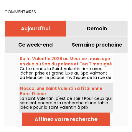
COMMENTAIRES
Aujourd'hui
Demain
Ce week-end
Semaine prochaine
Saint Valentin 2026 au Meurice : massage
en duo au Spa du palace et Tea Time signé
Cette année la Saint Valentin rime avec
Cédric Grolet
lâcher-prise et grand luxe au Spa Valmont
du Meurice. Le palace mythique de la rue de
Rivoli vous convie à une parenthèse à deux
entre soins d'exception et Tea Time signé
Flocco, une Saint Valentin à l'italienne
Cédric Grolet.
Paris 17 ème
La Saint Valentin, c'est ce soir ! Pour ceux qui
seraient encore à la recherche d'une table
idéale pour la saint valentin à prix
raisonnable, le FLOCCO est un bon
restaurant Italien à la décoration élégante à
Affinez votre recherche
deux pas de la place Pereire dans le Paris
17ème, et pour la saint valentin, vous pouvez
venir savourer en duo leur carte habituelle.