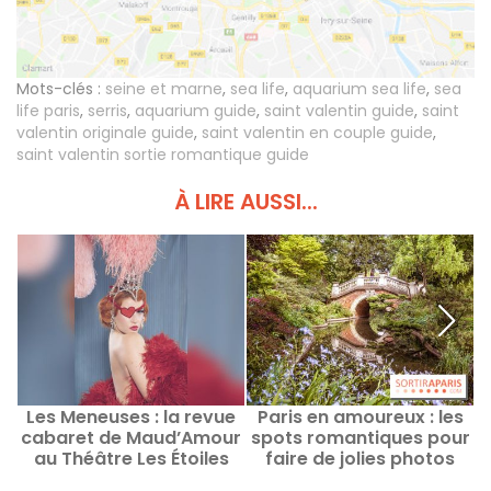
Mots-clés :
seine et marne
,
sea life
,
aquarium sea life
,
sea
life paris
,
serris
,
aquarium guide
,
saint valentin guide
,
saint
valentin originale guide
,
saint valentin en couple guide
,
saint valentin sortie romantique guide
À LIRE AUSSI...
Les Meneuses : la revue
Paris en amoureux : les
cabaret de Maud’Amour
spots romantiques pour
au Théâtre Les Étoiles
faire de jolies photos
d
avec votre âme sœur