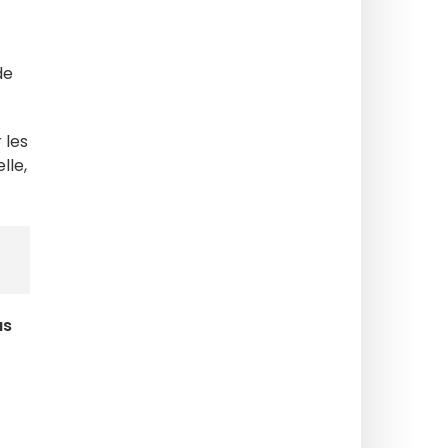
de
 les
lle,
us