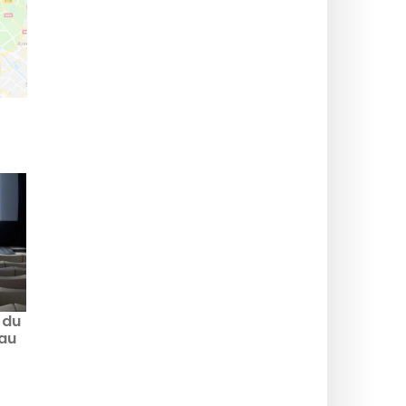
 du
 au