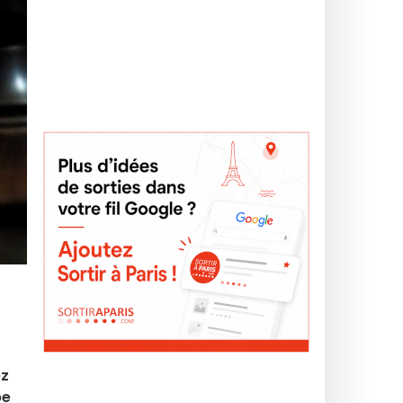
ez
pe