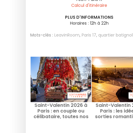
Calcul d'itinéraire
PLUS D'INFORMATIONS
Horaires : 12h à 22h
Mots-clés :
LeavinRoom
,
Paris 17
,
quartier batignol
Saint-Valentin 2026 à
Saint-Valentin
Paris : en couple ou
Paris : les id
célibataire, toutes nos
sorties romant
idées de sorties et bons
vivre à deux ce
plans