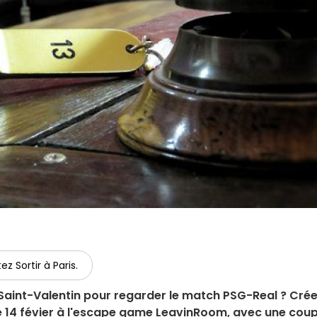
ez Sortir à Paris.
 Saint-Valentin pour regarder le match PSG-Real ? Cré
e 14 févier à l'escape game LeavinRoom, avec une cou