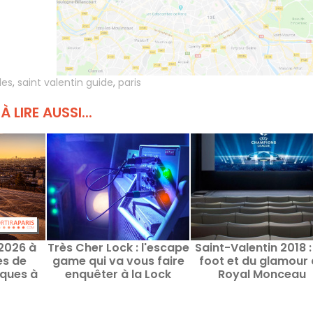
les
,
saint valentin guide
,
paris
À LIRE AUSSI...
 2026 à
Très Cher Lock : l'escape
Saint-Valentin 2018 :
ées de
game qui va vous faire
foot et du glamour
iques à
enquêter à la Lock
Royal Monceau
 samedi
Academy