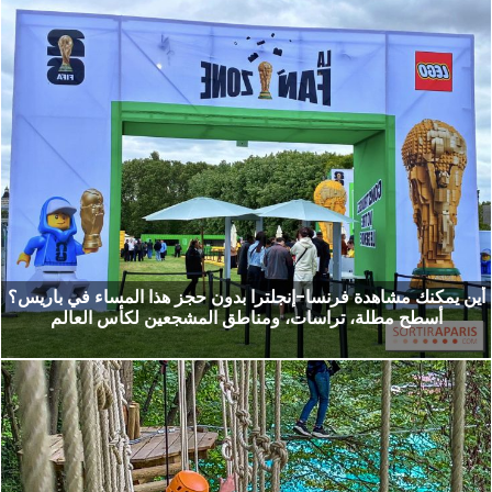
أين يمكنك مشاهدة فرنسا-إنجلترا بدون حجز هذا المساء في باريس؟
أسطح مطلة، تراسات، ومناطق المشجعين لكأس العالم