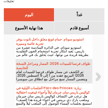
تعليقات
غداً
اليوم
أسبوع قادم
هذا نهاية الأسبوع
استوديو سونام: حمام غونغ معلق داخل تابوت يوفر
تجربة عائمة ومميزة
استوديو سونام، في الدائرة السادسة عشرة من
باريس، يُعيد ابتكار تجربة استحمام الجون التقليدية
بطريقة فريدة من نوعها، حيث يُحلق بك في عالم من
الأصوات المحيطة، داخل كنف مريح يطفو على بعد
بضعة سنتيمترات من الأرض، في قلب العاصمة
طواف فرنسا للسيدات 2026: المسار ومراحل النسخة
الفرنسية.
الخامسة
تم الكشف عن مسار طواف فرنسا للسيدات لعام
2026! المزمع عقده من 1 إلى 9 أغسطس 2026،
ويتضمن المسار تسع مراحل مع انطلاق من سويسرا
والوصول إلى نيس. اكتشف ما ينتظرنا هذا العام.
الجلسات الليلية في Parc des Princes: زيارة
كواليس باريس سان جرمان ليلاً وأجواء غينغيت احتفالية
هل ترغب في اكتشاف كواليس باريس سان جيرمان
مع فقرات دي جي
وملعب بارك دي برينس في أجواء فريدة هذا الصيف؟
استمتع بجلسات المساء للوصول إلى الملعب ليلاً والتمتع
بالعديد من الأنشطة الاحتفالية. إليك البرنامج الخاص