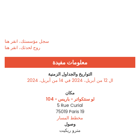
سجل مؤسستك، انقر هنا
روج لحدثك، انقر هنا
معلومات مفيدة
التواريخ والجداول الزمنية
ال 12 من أبريل، 2024 في 14 من أبريل، 2024
مكان
لو سنتكواتر - باريس - 104
5 Rue Curial
75019
Paris 19
مخطط المسار
وصول
مترو ريكيت