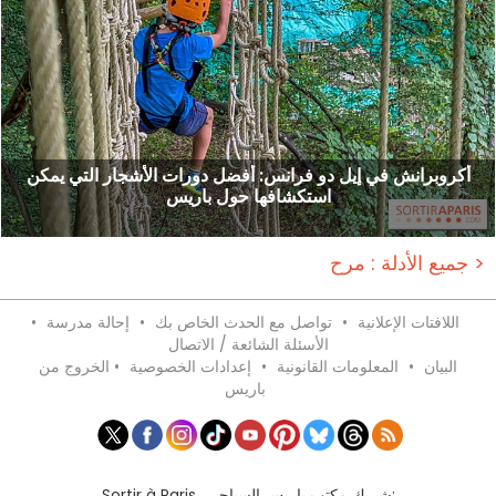
أكروبرانش في إيل دو فرانس: أفضل دورات الأشجار التي يمكن
استكشافها حول باريس
جميع الأدلة : مرح >
اللافتات الإعلانية
•
تواصل مع الحدث الخاص بك
•
إحالة مدرسة
•
الأسئلة الشائعة / الاتصال
البيان
•
المعلومات القانونية
•
إعدادات الخصوصية
•
الخروج من
باريس
Sortir à Paris، شريك مكتب باريس السياحي: