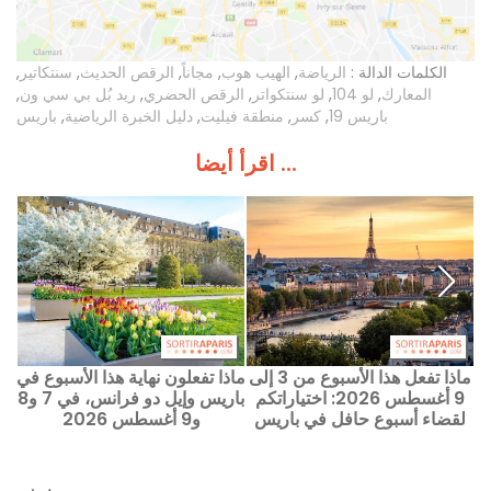
الكلمات الدالة :
الرياضة
,
الهيب هوب
,
مجاناً
,
الرقص الحديث
,
سنتكاتير
,
المعارك
,
لو 104
,
لو سنتكواتر
,
الرقص الحضري
,
ريد بُل بي سي ون
,
باريس 19
,
كسر
,
منطقة فيليت
,
دليل الخبرة الرياضية
,
باريس
اقرأ أيضا ...
ماذا تفعل هذا الأسبوع من 3 إلى
ماذا تفعلون نهاية هذا الأسبوع في
9 أغسطس 2026: اختياراتكم
باريس وإيل دو فرانس، في 7 و8
ي
لقضاء أسبوعٍ حافل في باريس
و9 أغسطس 2026