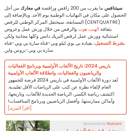
سيتنافس
ما يقرب من 200 راقص وراقصة
في معارك
من أجل
الحصول على مكان في النهائيات الوطنية يوم الأحد. وبالإضافة إلى
المسابقة، سيحتفل المركز الوطني للرقص (CENTQUATRE)
بثقافة
الهيب هوب
والرقص من خلال ورش عمل وعروض
استثنائية وورش عمل لرقص البريك دانس وكلها مجانية ولكن
بشرط التسجيل،
بقيادة بي بوي ليلو وبي-فتاة سارة بي وبي-فتاة
سارة بي وبي-بروس واين.
باريس 2024: تاريخ الألعاب الأولمبية وبرنامج الفعاليات
والرياضيون والفعاليات، وانطلاقة الألعاب الأولمبية
تُعد دورة الألعاب الأولمبية في باريس 2024 فرصة للجمهور
العام لإلقاء نظرة عن كثب على الرياضات الأقل تقليدية.
اكتشف رياضة الكسر، الرياضة الجديدة للألعاب، وتاريخها،
وأماكن ممارستها، وأفضل الرياضيين وبرنامج المنافسات!
[اقرأ المزيد]