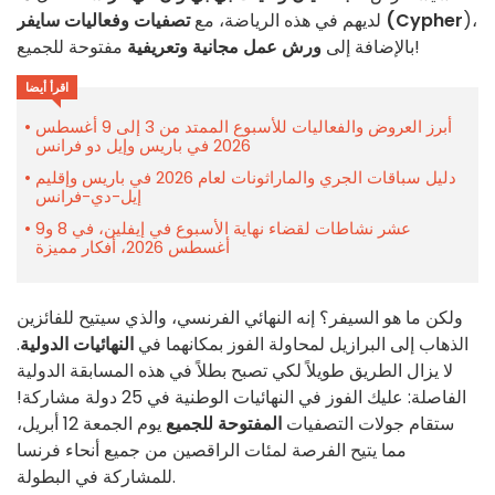
)،
تصفيات وفعاليات سايفر (Cypher
لديهم في هذه الرياضة، مع
مفتوحة للجميع!
بالإضافة إلى
ورش عمل مجانية وتعريفية
اقرأ أيضا
أبرز العروض والفعاليات للأسبوع الممتد من 3 إلى 9 أغسطس
2026 في باريس وإيل دو فرانس
دليل سباقات الجري والماراثونات لعام 2026 في باريس وإقليم
إيل-دي-فرانس
عشر نشاطات لقضاء نهاية الأسبوع في إيفلين، في 8 و9
أغسطس 2026، أفكار مميزة
ولكن ما هو السيفر؟ إنه النهائي الفرنسي، والذي سيتيح للفائزين
الذهاب إلى البرازيل لمحاولة الفوز بمكانهما في
النهائيات الدولية
.
لا يزال الطريق طويلاً لكي تصبح بطلاً في هذه المسابقة الدولية
الفاصلة: عليك الفوز في النهائيات الوطنية في 25 دولة مشاركة!
ستقام جولات التصفيات
المفتوحة للجميع
يوم الجمعة 12 أبريل،
مما يتيح الفرصة لمئات الراقصين من جميع أنحاء فرنسا
للمشاركة في البطولة.