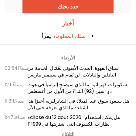
بصيف 2026!
حدد بحثك
أخبار
يقرأ +
سلك المعلومات
الأربعاء
سباق القهوة، الحدث الأيقوني لعُمّال الخدمة من
02:54مساءً
النادلين والنادلات، لن يُقام في سبتمبر بباريس
سكوترات كهربائية: ما الذي سيصبح إلزامياً في هوت
12:11مساءً
دو-سين (92) ابتداءً من الأول من أغسطس
هل سيعود سوق عيد الميلاد في الشانزليزيه أخيرًا هذا
11:31صباحًا
الشتاء؟ ما الذي نعرفه حتى الآن
Eclipse du 12 aout 2026 : هل يمكن استخدام
1:47صباحًا
نظارات الكسوف التي اشتريتها في 1999 ؟
الثلاثاء