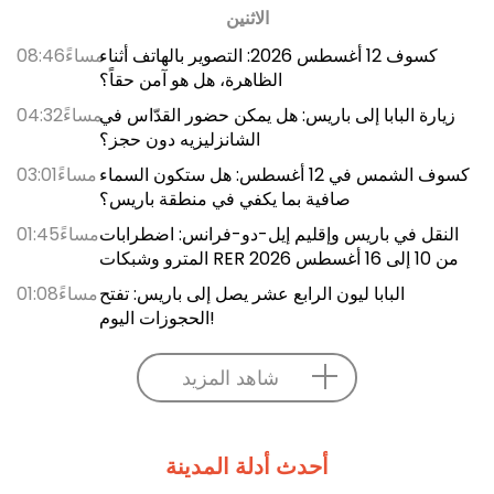
الاثنين
كسوف 12 أغسطس 2026: التصوير بالهاتف أثناء
08:46مساءً
الظاهرة، هل هو آمن حقاً؟
زيارة البابا إلى باريس: هل يمكن حضور القدّاس في
04:32مساءً
الشانزليزيه دون حجز؟
كسوف الشمس في 12 أغسطس: هل ستكون السماء
03:01مساءً
صافية بما يكفي في منطقة باريس؟
النقل في باريس وإقليم إيل-دو-فرانس: اضطرابات
01:45مساءً
المترو وشبكات RER من 10 إلى 16 أغسطس 2026
البابا ليون الرابع عشر يصل إلى باريس: تفتح
01:08مساءً
الحجوزات اليوم!
شاهد المزيد
أحدث أدلة المدينة