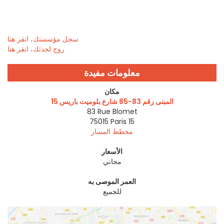
سجل مؤسستك، انقر هنا
روج لحدثك، انقر هنا
معلومات مفيدة
مكان
المبنى رقم 83-85 شارع بلوميت باريس 15
83 Rue Blomet
75015
Paris 15
مخطط المسار
الأسعار
مجاني
العمر الموصى به
للجميع