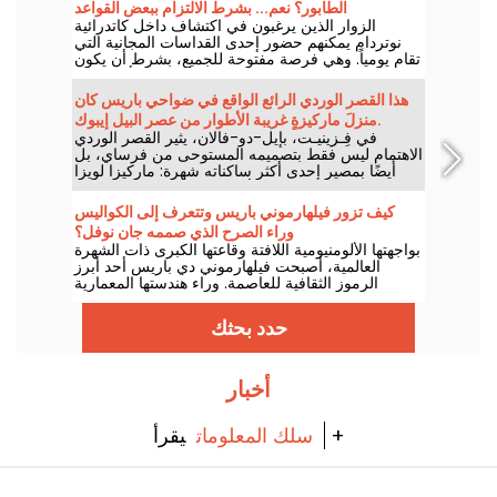
الطابور؟ نعم... بشرط الالتزام ببعض القواعد
الزوار الذين يرغبون في اكتشاف داخل كاتدرائية
نوتردام يمكنهم حضور إحدى القداسات المجانية التي
تقام يومياً. وهي فرصة مفتوحة للجميع، بشرط أن يكون
الهدف الأساسي هو المشاركة في الاحتفال أو احترام
سيره بالكامل. وإليكم ما يجب معرفته.
هذا القصر الوردي الرائع الواقع في ضواحي باريس كان
منزلَ ماركيزةٍ غريبة الأطوار من عصر البيل إيبوك.
في فِـزينيـت، بإيل-دو-فالان، يثير القصر الوردي
الاهتمام ليس فقط بتصميمه المستوحى من فرساي، بل
أيضًا بمصير إحدى أكثر ساكناته شهرة: ماركيزا لويزا
كاساتّي، شخصية غريبة الأطوار من العصر البِيل إيبوك.
كيف تزور فيلهارموني باريس وتتعرف إلى الكواليس
وراء الصرح الذي صممه جان نوفل؟
بواجهتها الألومنيومية اللافتة وقاعتها الكبرى ذات الشهرة
العالمية، أصبحت فيلهارموني دي باريس أحد أبرز
الرموز الثقافية للعاصمة. وراء هندستها المعمارية
الجريئة تختبئ مساحات تقنية مدهشة، وسطح يطل
على باريس، إضافة إلى كواليس يمكن للزوار اكتشافها
حدد بحثك
من خلال جولات موجهة!
أخبار
يقرأ +
سلك المعلومات