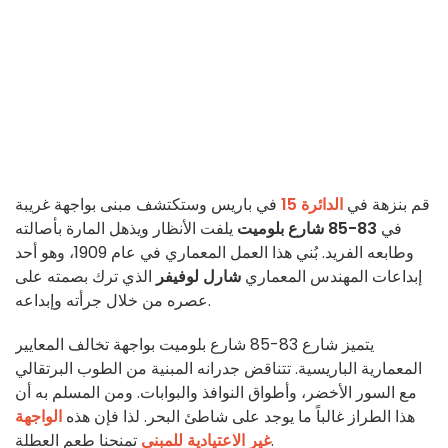
قم بنزهة في
الدائرة 15
في باريس وستكتشف مبنى بواجهة غريبة
في
83-85 شارع بلوميت
يلفت الأنظار ويذهل المارة بأصالته
وطابعه الفريد. بُني هذا العمل المعماري في عام 1909، وهو أحد
إبداعات المهندس المعماري
شارل لوفيفر
الذي ترك بصمته على
عصره من خلال جرأته وإبداعه.
يتميز شارع 83-85 شارع بلوميت بواجهة تخالف المعايير
المعمارية الباريسية. تتناقض جدرانه المبنية من الطوب البرتقالي
مع السور الأخضر، وأطواق النوافذ والبوابات. ومن المسلم به أن
هذا الطراز غالباً ما يوجد على شاطئ البحر. لذا فإن هذه
الواجهة
تمنحنا طعم العطلة.
غير الاعتيادية للمبنى