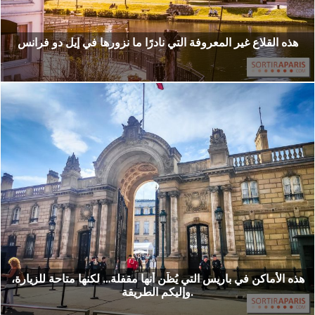
هذه القلاع غير المعروفة التي نادرًا ما نزورها في إيل دو فرانس
هذه الأماكن في باريس التي يُظَن أنها مقفلة… لكنها متاحة للزيارة،
وإليكم الطريقة.