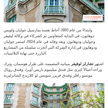
وابتداءً من عام 1910، أحاط نفسه بمارسيل جوليان ولويس
دوهايون، في البداية كمتعاونين ثم كشركاء في وكالة ليفيفر
وجوليان ودوهايون. وبعد وفاته في عام 1924، استمر جوليان
ودوهايون في إدارة الشركة التي أنجزت سلسلة من المشاريع
البارزة حتى نهاية الثلاثينيات.
اشتهر
تشارلز لوفيفر
بمبانيه المصممة على طراز هوسمان، وترك
وراءه أعمالاً كبرى مثل فندق ميلينيوم باريس أوبرا، وفندق رويال
مونسو رافلز وفندق فريزر سويتس لو كلاريدج الشانزليزيه.