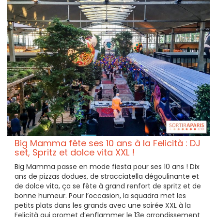
Big Mamma fête ses 10 ans à la Felicità : DJ
set, Spritz et dolce vita XXL !
Big Mamma passe en mode fiesta pour ses 10 ans ! Dix
ans de pizzas dodues, de stracciatella dégoulinante et
de dolce vita, ça se fête à grand renfort de spritz et de
bonne humeur. Pour l’occasion, la squadra met les
petits plats dans les grands avec une soirée XXL à la
Felicità qui promet d’enflammer le 13e arrondissement