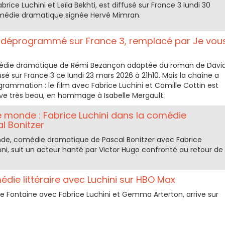
ce Luchini et Leïla Bekhti, est diffusé sur France 3 lundi 30
omédie dramatique signée Hervé Mimran.
ck déprogrammé sur France 3, remplacé par Je vou
omédie dramatique de Rémi Bezançon adaptée du roman de Davi
usé sur France 3 ce lundi 23 mars 2026 à 21h10. Mais la chaîne a
rammation : le film avec Fabrice Luchini et Camille Cottin est
ve très beau, en hommage à Isabelle Mergault.
 monde : Fabrice Luchini dans la comédie
l Bonitzer
de, comédie dramatique de Pascal Bonitzer avec Fabrice
nni, suit un acteur hanté par Victor Hugo confronté au retour de
ie littéraire avec Luchini sur HBO Max
 Fontaine avec Fabrice Luchini et Gemma Arterton, arrive sur