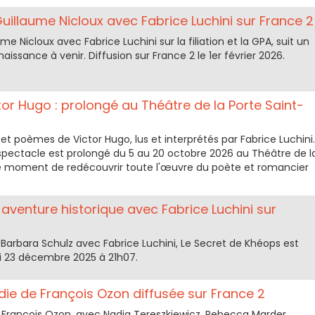
Guillaume Nicloux avec Fabrice Luchini sur France 2
e Nicloux avec Fabrice Luchini sur la filiation et la GPA, suit un
aissance à venir. Diffusion sur France 2 le 1er février 2026.
ictor Hugo : prolongé au Théâtre de la Porte Saint-
et poèmes de Victor Hugo, lus et interprétés par Fabrice Luchini.
spectacle est prolongé du 5 au 20 octobre 2026 au Théâtre de l
t le moment de redécouvrir toute l'œuvre du poète et romancier
 aventure historique avec Fabrice Luchini sur
r Barbara Schulz avec Fabrice Luchini, Le Secret de Khéops est
di 23 décembre 2025 à 21h07.
ie de François Ozon diffusée sur France 2
rançois Ozon, avec Nadia Tereszkiewicz, Rebecca Marder,