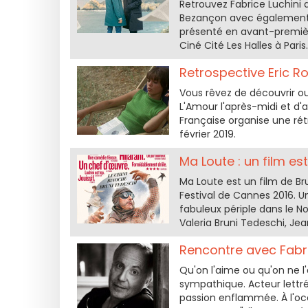
Retrouvez Fabrice Luchini 
Bezançon avec également Ca
présenté en avant-premièr
Ciné Cité Les Halles à Paris.
Retrospective Eric 
Vous rêvez de découvrir ou 
L'Amour l'après-midi et d'
Française organise une rét
février 2019.
Ma Loute : un film e
Ma Loute est un film de B
Festival de Cannes 2016. U
fabuleux périple dans le No
Valeria Bruni Tedeschi, Jea
Rencontre avec Fabric
Qu'on l'aime ou qu'on ne l'
sympathique. Acteur lettré,
passion enflammée. À l'occ