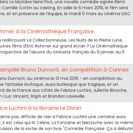
dans Le Mystère Henri Pick, une novelle comédie signée Rémi
mille Cottin au casting. En salle le 6 mars 2019, le film sera
e, et en présence de l’équipe, le mardi 5 mars au cinéma UGC
Rohmer à la Cinémathèque Française
redécouvrir La Collectionneuse, Les Nuits de la Pleine Lune,
autres films d'Eric Rohmer sur grand écran ? La Cinémathèque
rospective de l'œuvre du cinéaste français du 9 janvier au 11
stampillé Bruno Dumont, en compétition à Cannes
runo Dumont, au cinéma le 13 mai 2016 - en compétition au
ne fantaisie loufoque, aussi burlesque que tragique, et un
rd de la France aux côtés de Fabrice Luchini, Juliette Binoche,
n-Luc Vincent, Raph et Brandon Lavieville.
e Luchini à la librairie Le Divan
aime pas, difficile de nier à Fabrice Luchini une certaine aura
 il est celui qui lit Céline, La Fontaine et Nietzsche avec la mêm
asion de la sortie de son livre "Comédie française. Ça a débuté