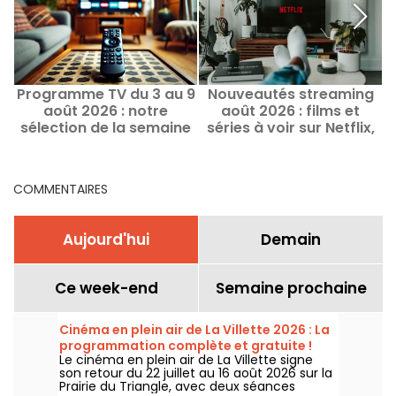
Programme TV du 3 au 9
Nouveautés streaming
F
août 2026 : notre
août 2026 : films et
2
sélection de la semaine
séries à voir sur Netflix,
Disney+, Prime Video
COMMENTAIRES
Aujourd'hui
Demain
Ce week-end
Semaine prochaine
Cinéma en plein air de La Villette 2026 : La
programmation complète et gratuite !
Le cinéma en plein air de La Villette signe
son retour du 22 juillet au 16 août 2026 sur la
Prairie du Triangle, avec deux séances