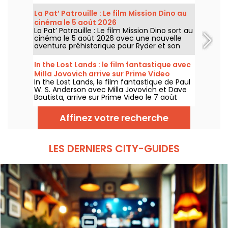
gratuites par jour, à 18h et 21h. Pour cette
35e édition, le festival met à l’honneur le
La Pat’ Patrouille : Le film Mission Dino au
thème “L’appel de la forêt”. Découvrez la
cinéma le 5 août 2026
programmation complète et gratuite !
La Pat’ Patrouille : Le film Mission Dino sort au
cinéma le 5 août 2026 avec une nouvelle
aventure préhistorique pour Ryder et son
équipe.
In the Lost Lands : le film fantastique avec
Milla Jovovich arrive sur Prime Video
In the Lost Lands, le film fantastique de Paul
W. S. Anderson avec Milla Jovovich et Dave
Bautista, arrive sur Prime Video le 7 août
2026.
Affinez votre recherche
LES DERNIERS CITY-GUIDES