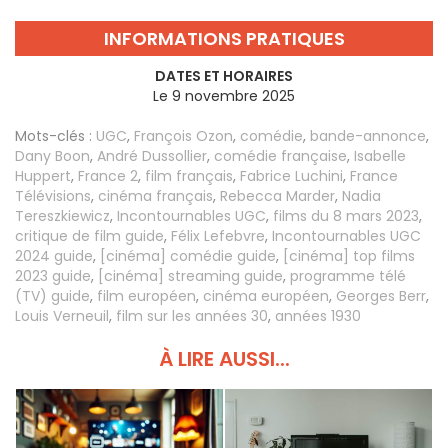
INFORMATIONS PRATIQUES
DATES ET HORAIRES
Le 9 novembre 2025
Mots-clés :
UGC
,
François Ozon
,
comédie
,
bande-annonce
,
Dany Boon
,
André Dussollier
,
comédie française
,
Isabelle
Huppert
,
France 2
,
film français
,
Fabrice Luchini
,
France
Télévisions
,
cinéma français
,
Rebecca Marder
,
Nadia
Tereszkiewicz
,
Incontournables UGC
,
films du 8 mars 2023
,
critique de film guide
,
Félix Lefebvre
,
Incontournables UGC
2024 guide
,
[cinéma] comédie guide
,
[cinéma] top films
2023 guide
,
[cinéma] streaming guide
,
programme télé
(TV) guide
,
film européen
,
cinéma européen
,
Georges Berr
,
Louis Verneuil
,
film sur les années 30
,
années 1930
À LIRE AUSSI...