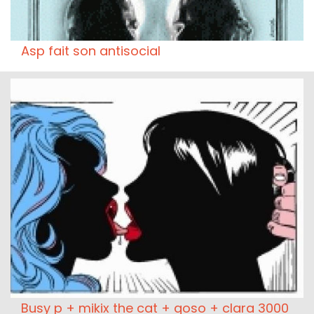
Asp fait son antisocial
Busy p + mikix the cat + qoso + clara 3000