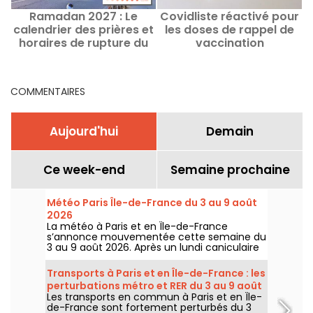
Ramadan 2027 : Le
Covidliste réactivé pour
calendrier des prières et
les doses de rappel de
horaires de rupture du
vaccination
jeûne et ftour en France
COMMENTAIRES
Aujourd'hui
Demain
Ce week-end
Semaine prochaine
Météo Paris Île-de-France du 3 au 9 août
2026
La météo à Paris et en Île-de-France
s’annonce mouvementée cette semaine du
3 au 9 août 2026. Après un lundi caniculaire
marqué par un risque d’orages, les
températures vont progressivement baisser
Transports à Paris et en Île-de-France : les
avant le retour d’un temps plus chaud et
perturbations métro et RER du 3 au 9 août
ensoleillé pour le week-end.
Les transports en commun à Paris et en Île-
2026
de-France sont fortement perturbés du 3