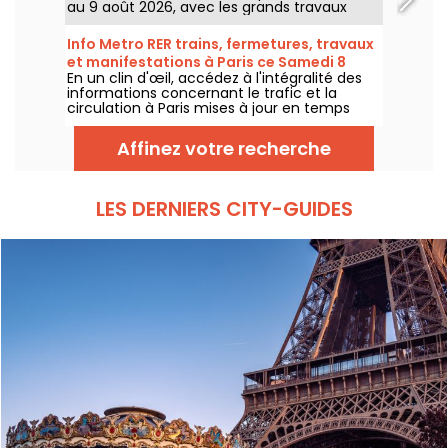
au 9 août 2026, avec les grands travaux
d'été qui impactent très durement
certaines lignes, selon la RATP et SNCF.
Info Metro RER trains, fermetures, travaux
et manifestations à Paris ce Samedi 8
En un clin d'œil, accédez à l'intégralité des
août 2026
informations concernant le trafic et la
circulation à Paris mises à jour en temps
réel. Metro RER et Transilien de la RATP,
travaux, circulation, grands évènements et
Affinez votre recherche
manifestations, on vous donne toutes les
informations pratiques à connaître avant de
sortir à Paris ce Samedi 8 août 2026.
LES DERNIERS CITY-GUIDES