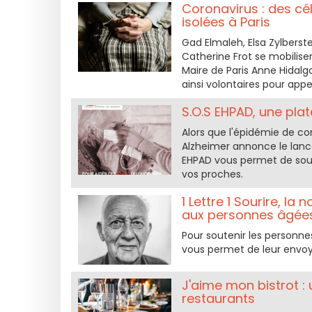
Coronavirus : des cé
isolées à Paris
Gad Elmaleh, Elsa Zylbers
Catherine Frot se mobilise
Maire de Paris Anne Hidalg
ainsi volontaires pour app
S.O.S EHPAD, une pla
Alors que l'épidémie de co
Alzheimer annonce le lanc
EHPAD vous permet de soute
vos proches.
1 Lettre 1 Sourire, 
aux personnes âgée
Pour soutenir les personnes
vous permet de leur envo
J'aime mon bistrot : 
restaurants