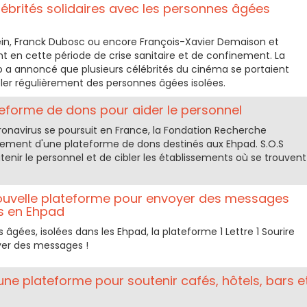
lébrités solidaires avec les personnes âgées
tein, Franck Dubosc ou encore François-Xavier Demaison et
nt en cette période de crise sanitaire et de confinement. La
o a annoncé que plusieurs célébrités du cinéma se portaient
eler régulièrement des personnes âgées isolées.
teforme de dons pour aider le personnel
ronavirus se poursuit en France, la Fondation Recherche
ement d'une plateforme de dons destinés aux Ehpad. S.O.S
nir le personnel et de cibler les établissements où se trouvent
la nouvelle plateforme pour envoyer des messages
s en Ehpad
 âgées, isolées dans les Ehpad, la plateforme 1 Lettre 1 Sourire
yer des messages !
une plateforme pour soutenir cafés, hôtels, bars e