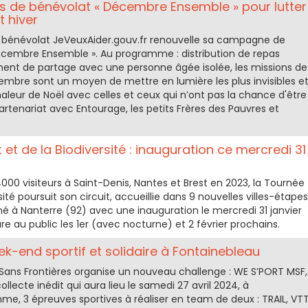
ns de bénévolat « Décembre Ensemble » pour lutter
t hiver
 bénévolat JeVeuxAider.gouv.fr renouvelle sa campagne de
Décembre Ensemble ». Au programme : distribution de repas
nt de partage avec une personne âgée isolée, les missions de
mbre sont un moyen de mettre en lumière les plus invisibles e
chaleur de Noël avec celles et ceux qui n’ont pas la chance d'être
tenariat avec Entourage, les petits Frères des Pauvres et
et de la Biodiversité : inauguration ce mercredi 31
4000 visiteurs à Saint-Denis, Nantes et Brest en 2023, la Tournée
sité poursuit son circuit, accueillie dans 9 nouvelles villes-étapes
né à Nanterre (92) avec une inauguration le mercredi 31 janvier
re au public les 1er (avec nocturne) et 2 février prochains.
-end sportif et solidaire à Fontainebleau
 Sans Frontières organise un nouveau challenge : WE S’PORT MSF,
lecte inédit qui aura lieu le samedi 27 avril 2024, à
e, 3 épreuves sportives à réaliser en team de deux : TRAIL, VT