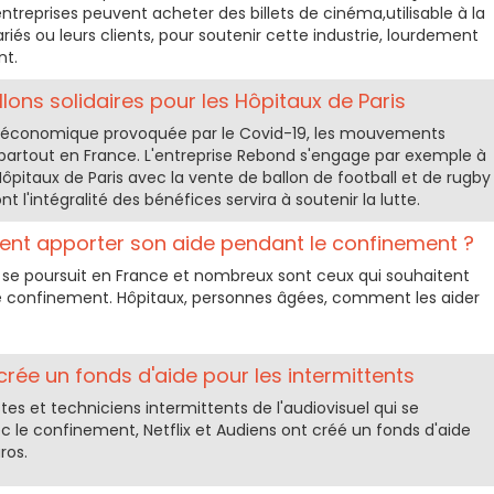
ntreprises peuvent acheter des billets de cinéma,utilisable à la
ariés ou leurs clients, pour soutenir cette industrie, lourdement
nt.
lons solidaires pour les Hôpitaux de Paris
 et économique provoquée par le Covid-19, les mouvements
 partout en France. L'entreprise Rebond s'engage par exemple à
Hôpitaux de Paris avec la vente de ballon de football et de rugby
 l'intégralité des bénéfices servira à soutenir la lutte.
nt apporter son aide pendant le confinement ?
 se poursuit en France et nombreux sont ceux qui souhaitent
 le confinement. Hôpitaux, personnes âgées, comment les aider
 crée un fonds d'aide pour les intermittents
stes et techniciens intermittents de l'audiovisuel qui se
ec le confinement, Netflix et Audiens ont créé un fonds d'aide
ros.