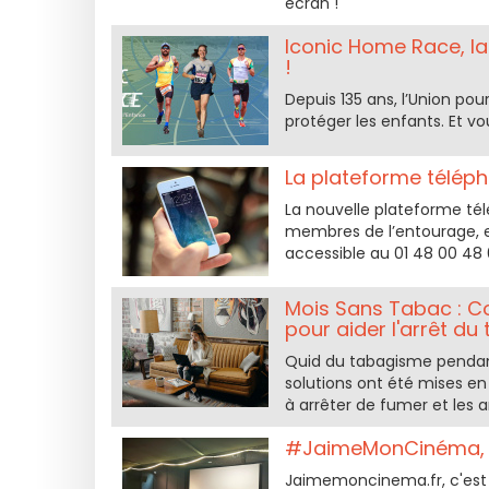
écran !
Iconic Home Race, la 
!
Depuis 135 ans, l’Union p
protéger les enfants. Et vo
La plateforme téléph
La nouvelle plateforme tél
membres de l’entourage, es
accessible au 01 48 00 48 
Mois Sans Tabac : Co
pour aider l'arrêt du
Quid du tabagisme pendant
solutions ont été mises en
à arrêter de fumer et les
#JaimeMonCinéma, la
Jaimemoncinema.fr, c'est 