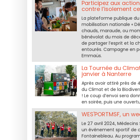
Participez aux actio
contre l’isolement ce
La plateforme publique du
mobilisation nationale « 
chauds, maraude, ou mome
bénévolat du mois de déce
de partager l’esprit et la 
entourés. Campagne en par
Emmaüs.
La Tournée du Climat 
janvier à Nanterre
Après avoir attiré près de 
du Climat et de la Biodiver
! Le coup d’envoi sera don
en soirée, puis une ouvertu
WES'PORTMSF, un week
Le 27 avril 2024, Médecins
un événement sportif de col
Fontainebleau. Au programm