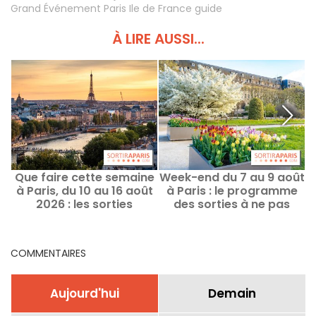
Grand Événement Paris Ile de France guide
À LIRE AUSSI...
Que faire cette semaine
Week-end du 7 au 9 août
à Paris, du 10 au 16 août
à Paris : le programme
e
2026 : les sorties
des sorties à ne pas
d
incontournables
manquer
COMMENTAIRES
Aujourd'hui
Demain