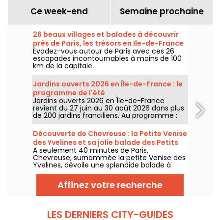
Ce week-end
Semaine prochaine
26 beaux villages et balades à découvrir
près de Paris, les trésors en Ile-de-France
Évadez-vous autour de Paris avec ces 26
escapades incontournables à moins de 100
km de la capitale.
Jardins ouverts 2026 en Île-de-France : le
programme de l'été
Jardins ouverts 2026 en Île-de-France
revient du 27 juin au 30 août 2026 dans plus
de 200 jardins franciliens. Au programme :
concerts, spectacles, visites, ateliers et
installations artistiques.
Découverte de Chevreuse : la Petite Venise
des Yvelines et sa jolie balade des Petits
À seulement 40 minutes de Paris,
Ponts
Chevreuse, surnommée la petite Venise des
Yvelines, dévoile une splendide balade à
travers ses petits ponts. Ce véritable écrin
de verdure, accessible en RER, nous dévpoile
Affinez votre recherche
une escapade au charme insoupçonné. On
vous embarque pour une aventure nature
entre canaux et sentiers pittoresques !
LES DERNIERS CITY-GUIDES