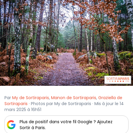
Par
My de Sortiraparis
,
Manon de Sortiraparis
,
Graziella de
Sortiraparis
· Photos par My de Sortiraparis · Mis à jour le 14
mars 2025 à 16h51
Plus de positif dans votre fil Google ? Ajoutez
Sortir à Paris.