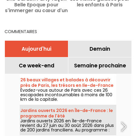
Belle Epoque pour
les enfants à Paris
s'immerger au cœur d'un
a
tableau impressionniste
à Paris
COMMENTAIRES
Aujourd'hui
Demain
Ce week-end
Semaine prochaine
26 beaux villages et balades à découvrir
près de Paris, les trésors en Ile-de-France
Évadez-vous autour de Paris avec ces 26
escapades incontournables à moins de 100
km de la capitale.
Jardins ouverts 2026 en Île-de-France : le
programme de l'été
Jardins ouverts 2026 en Île-de-France
revient du 27 juin au 30 août 2026 dans plus
de 200 jardins franciliens. Au programme :
concerts, spectacles, visites, ateliers et