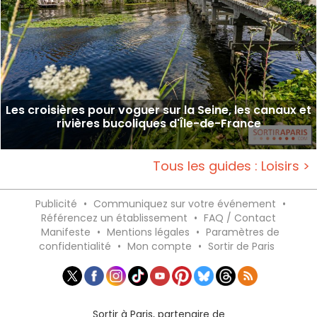
Les croisières pour voguer sur la Seine, les canaux et
rivières bucoliques d'Île-de-France
Tous les guides : Loisirs >
Publicité
•
Communiquez sur votre événement
•
Référencez un établissement
•
FAQ / Contact
Manifeste
•
Mentions légales
•
Paramètres de
confidentialité
•
Mon compte
•
Sortir de Paris
Sortir à Paris, partenaire de