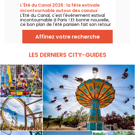
installations artistiques.
L'Été du Canal 2026 : la fête estivale
incontournable autour des canaux
L'Été du Canal, c'est l'événement estival
parisiens, dates & programme
incontournable à Paris ! Et bonne nouvelle,
ce bon plan de l'été parisien fait son retour
du 27 juin au 9 août 2026. Au programme de
cette édition : ateliers gratuits, street art,
Affinez votre recherche
cinéma en plein air et balades le long des
canaux.
LES DERNIERS CITY-GUIDES