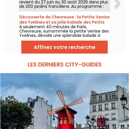
revient du 27 juin au 30 août 2026 dans plus
de 200 jardins franciliens. Au programme :
concerts, spectacles, visites, ateliers et
installations artistiques.
Découverte de Chevreuse : la Petite Venise
des Yvelines et sa jolie balade des Petits
À seulement 40 minutes de Paris,
Ponts
Chevreuse, surnommée la petite Venise des
Yvelines, dévoile une splendide balade à
travers ses petits ponts. Ce véritable écrin
de verdure, accessible en RER, nous dévpoile
Affinez votre recherche
une escapade au charme insoupçonné. On
vous embarque pour une aventure nature
entre canaux et sentiers pittoresques !
LES DERNIERS CITY-GUIDES