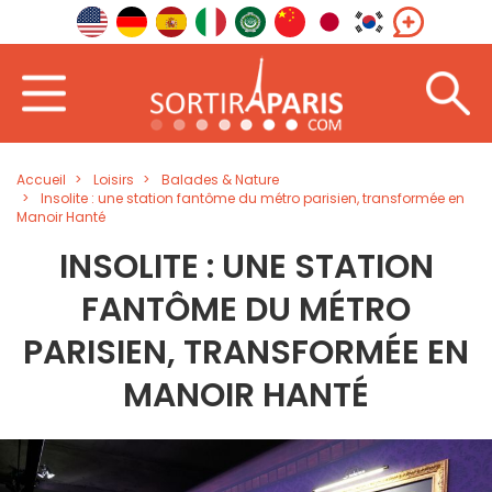
Accueil
Loisirs
Balades & Nature
Insolite : une station fantôme du métro parisien, transformée en
Manoir Hanté
INSOLITE : UNE STATION
FANTÔME DU MÉTRO
PARISIEN, TRANSFORMÉE EN
MANOIR HANTÉ