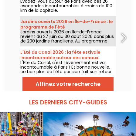
Évadez-vous autour de Paris avec ces 26
escapades incontournables à moins de 100
km de la capitale.
Jardins ouverts 2026 en Île-de-France : le
programme de l'été
Jardins ouverts 2026 en Île-de-France
revient du 27 juin au 30 août 2026 dans plus
de 200 jardins franciliens. Au programme :
concerts, spectacles, visites, ateliers et
installations artistiques.
L'Été du Canal 2026 : la fête estivale
incontournable autour des canaux
L'Été du Canal, c'est l'événement estival
parisiens, dates & programme
incontournable à Paris ! Et bonne nouvelle,
ce bon plan de l'été parisien fait son retour
du 27 juin au 9 août 2026. Au programme de
cette édition : ateliers gratuits, street art,
Affinez votre recherche
cinéma en plein air et balades le long des
canaux.
LES DERNIERS CITY-GUIDES