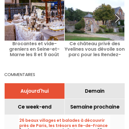
Brocantes et vide-
Ce château privé des
greniers en Seine-et-
Yvelines vous dévoile son
J
Marne les 8 et 9 août
parc pour les Rendez-
2026 - 77
Vous aux Jardins 2026 !
COMMENTAIRES
Aujourd'hui
Demain
Ce week-end
Semaine prochaine
26 beaux villages et balades à découvrir
près de Paris, les trésors en Ile-de-France