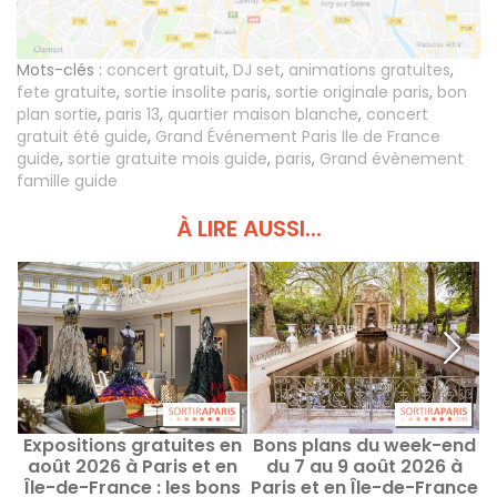
Mots-clés :
concert gratuit
,
DJ set
,
animations gratuites
,
fete gratuite
,
sortie insolite paris
,
sortie originale paris
,
bon
plan sortie
,
paris 13
,
quartier maison blanche
,
concert
gratuit été guide
,
Grand Événement Paris Ile de France
guide
,
sortie gratuite mois guide
,
paris
,
Grand évènement
famille guide
À LIRE AUSSI...
Expositions gratuites en
Bons plans du week-end
août 2026 à Paris et en
du 7 au 9 août 2026 à
Île-de-France : les bons
Paris et en Île-de-France