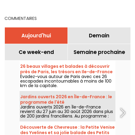
plans à voir l'été
COMMENTAIRES
Aujourd'hui
Demain
Ce week-end
Semaine prochaine
26 beaux villages et balades à découvrir
près de Paris, les trésors en Ile-de-France
Évadez-vous autour de Paris avec ces 26
escapades incontournables à moins de 100
km de la capitale.
Jardins ouverts 2026 en Île-de-France : le
programme de l'été
Jardins ouverts 2026 en Île-de-France
revient du 27 juin au 30 août 2026 dans plus
de 200 jardins franciliens. Au programme :
concerts, spectacles, visites, ateliers et
installations artistiques.
Découverte de Chevreuse : la Petite Venise
des Yvelines et sa jolie balade des Petits