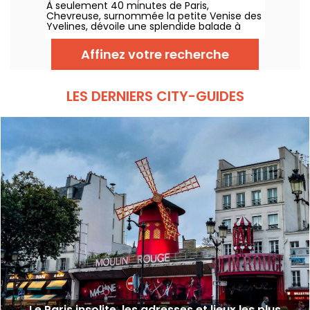
À seulement 40 minutes de Paris,
Ponts
Chevreuse, surnommée la petite Venise des
Yvelines, dévoile une splendide balade à
travers ses petits ponts. Ce véritable écrin
de verdure, accessible en RER, nous dévpoile
Affinez votre recherche
une escapade au charme insoupçonné. On
vous embarque pour une aventure nature
entre canaux et sentiers pittoresques !
LES DERNIERS CITY-GUIDES
Le Paris insolite, les adresses et lieux les plus