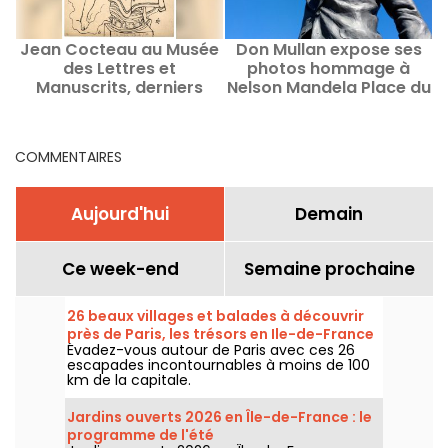
Jean Cocteau au Musée
Don Mullan expose ses
des Lettres et
photos hommage à
Manuscrits, derniers
Nelson Mandela Place du
D
jours
Palais Royal !
COMMENTAIRES
Aujourd'hui
Demain
Ce week-end
Semaine prochaine
26 beaux villages et balades à découvrir
près de Paris, les trésors en Ile-de-France
Évadez-vous autour de Paris avec ces 26
escapades incontournables à moins de 100
km de la capitale.
Jardins ouverts 2026 en Île-de-France : le
programme de l'été