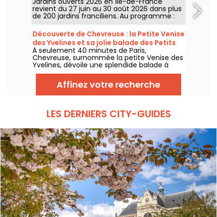
Jardins ouverts 2026 en Île-de-France
revient du 27 juin au 30 août 2026 dans plus
de 200 jardins franciliens. Au programme :
concerts, spectacles, visites, ateliers et
installations artistiques.
Découverte de Chevreuse : la Petite Venise
des Yvelines et sa jolie balade des Petits
À seulement 40 minutes de Paris,
Ponts
Chevreuse, surnommée la petite Venise des
Yvelines, dévoile une splendide balade à
travers ses petits ponts. Ce véritable écrin
de verdure, accessible en RER, nous dévpoile
Affinez votre recherche
une escapade au charme insoupçonné. On
vous embarque pour une aventure nature
entre canaux et sentiers pittoresques !
LES DERNIERS CITY-GUIDES