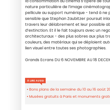
la consommation du cinéma s’opère de toute
nature particulière de l’image cinématograp
pellicule au support numérique - tend à ne p
sensible que Stephan Zaubitzer poursuit inl
travers leur délabrement et leur possible ab
d’extinction. Et il le fait toujours avec un reg
architecturaux - des plus sobres aux plus tr
couleurs, des matériaux qui se déploient aut
lien visuel entre toutes ses photographies.
Grands Ecrans DU 6 NOVEMBRE AU 18 DECE
À LIRE AUSSI
Bons plans de la semaine du 10 au 16 août 2
Musées gratuits à Paris et monuments gratui