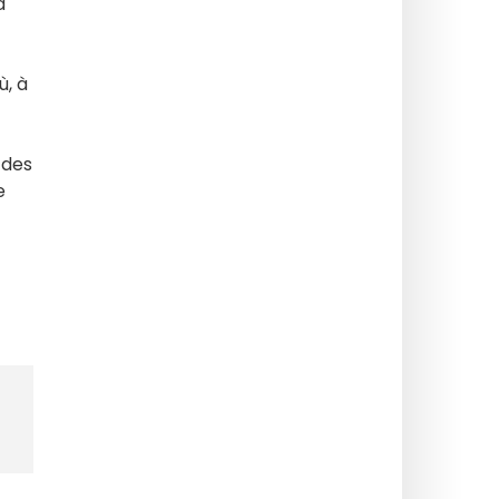
a
ù, à
 des
e