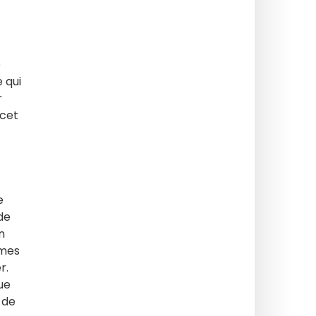
e
e qui
r
 cet
e
de
n
rmes
r.
ue
 de