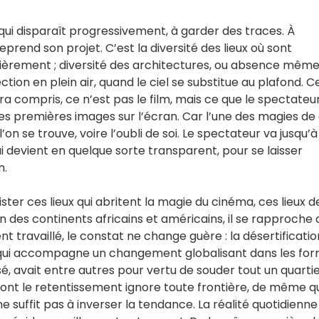
 qui disparaît progressivement, à garder des traces. À
prend son projet. C’est la diversité des lieux où sont
iculièrement ; diversité des architectures, ou absence mêm
ction en plein air, quand le ciel se substitue au plafond. C
ra compris, ce n’est pas le film, mais ce que le spectateu
les premières images sur l’écran. Car l’une des magies de
l’on se trouve, voire l’oubli de soi. Le spectateur va jusqu’à
i devient en quelque sorte transparent, pour se laisser
n.
ter ces lieux qui abritent la magie du cinéma, ces lieux d
 des continents africains et américains, il se rapproche 
t travaillé, le constat ne change guère : la désertificatio
e qui accompagne un changement globalisant dans les fo
é, avait entre autres pour vertu de souder tout un quartie
dont le retentissement ignore toute frontière, de même q
e suffit pas à inverser la tendance. La réalité quotidienne