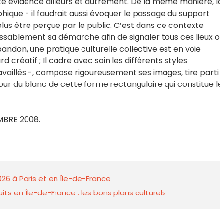
 évidence ailleurs et autrement. De la même manière, l
hique - il faudrait aussi évoquer le passage du support
lus être perçue par le public. C’est dans ce contexte
assablement sa démarche afin de signaler tous ces lieux o
andon, une pratique culturelle collective est en voie
ard créatif ; Il cadre avec soin les différents styles
availlés -, compose rigoureusement ses images, tire parti
our du blanc de cette forme rectangulaire qui constitue l
MBRE 2008.
026 à Paris et en Île-de-France
ts en Île-de-France : les bons plans culturels