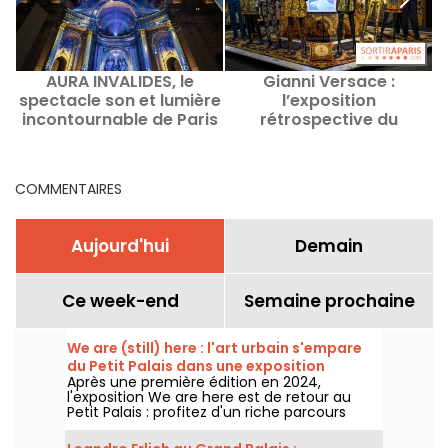
AURA INVALIDES, le
Gianni Versace :
spectacle son et lumière
l’exposition
incontournable de Paris
rétrospective du
couturier italien au
Musée Maillol -
C
prolongations
COMMENTAIRES
Aujourd'hui
Demain
Ce week-end
Semaine prochaine
We are (still) here : l'art urbain s'empare
du Petit Palais dans une exposition
Après une première édition en 2024,
gratuite cet été
l'exposition We are here est de retour au
Petit Palais : profitez d'un riche parcours
d'art urbain en plein cœur du musée des
Beaux-Arts. L'exposition est visible