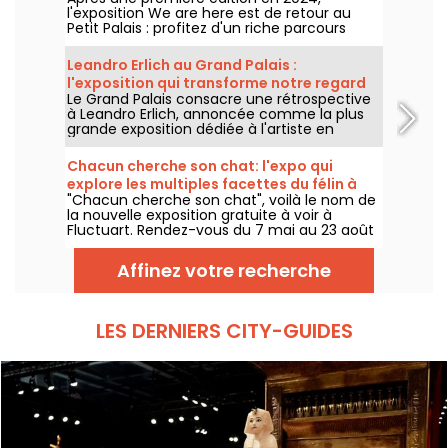
l'exposition We are here est de retour au
Petit Palais : profitez d'un riche parcours
d'art urbain en plein cœur du musée des
Beaux-Arts. L'exposition est visible
Leandro Erlich au Grand Palais :
gratuitement du 20 juin au 20 septembre
l'exposition qui transforme notre regard
2026.
Le Grand Palais consacre une rétrospective
sur le réel - nos photos
à Leandro Erlich, annoncée comme la plus
grande exposition dédiée à l'artiste en
Europe ! Rendez-vous du 2 juin au 6
septembre 2026 pour découvrir l'univers
Chacun cherche son chat: l'expo qui
singulier de Leandro Erlich, connu pour ses
explore les multiples facettes du félin à
installations qui brouillent nos repères et
"Chacun cherche son chat", voilà le nom de
Fluctuart - nos photos
notre perception dans l'espace public.
la nouvelle exposition gratuite à voir à
Fluctuart. Rendez-vous du 7 mai au 23 août
2026 pour admirer les œuvres d'une dizaine
d'artistes issus de l’art urbain. Pour
Affinez votre recherche
l'occasion, Madame, Kraken, Ardif ou encore
Wenna explorent les multiples facettes du
félin qui nous intrigue tant.
LES DERNIERS CITY-GUIDES