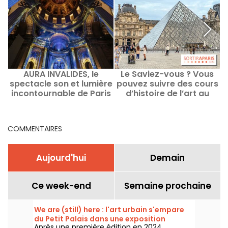
AURA INVALIDES, le
Le Saviez-vous ? Vous
spectacle son et lumière
pouvez suivre des cours
incontournable de Paris
d’histoire de l’art au
Louvre à Paris
COMMENTAIRES
Aujourd'hui
Demain
Ce week-end
Semaine prochaine
We are (still) here : l'art urbain s'empare
du Petit Palais dans une exposition
Après une première édition en 2024,
gratuite cet été