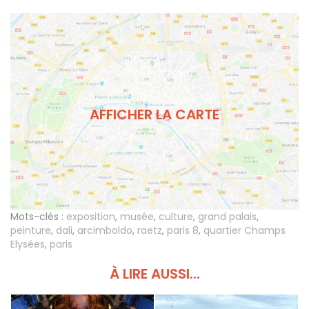
AFFICHER LA CARTE
Mots-clés :
exposition
,
musée
,
culture
,
grand palais
,
peinture
,
dali
,
arcimboldo
,
raetz
,
paris 8
,
quartier Champs
Elysées
,
paris
À LIRE AUSSI...