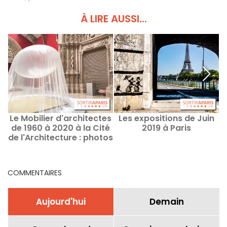
À LIRE AUSSI...
Le Mobilier d'architectes
Les expositions de Juin
de 1960 à 2020 à la Cité
2019 à Paris
de l'Architecture : photos
a
COMMENTAIRES
Aujourd'hui
Demain