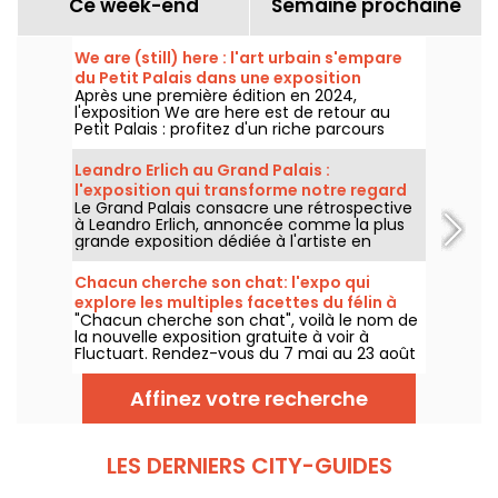
Ce week-end
Semaine prochaine
We are (still) here : l'art urbain s'empare
du Petit Palais dans une exposition
Après une première édition en 2024,
gratuite cet été
l'exposition We are here est de retour au
Petit Palais : profitez d'un riche parcours
d'art urbain en plein cœur du musée des
Beaux-Arts. L'exposition est visible
Leandro Erlich au Grand Palais :
gratuitement du 20 juin au 20 septembre
l'exposition qui transforme notre regard
2026.
Le Grand Palais consacre une rétrospective
sur le réel - nos photos
à Leandro Erlich, annoncée comme la plus
grande exposition dédiée à l'artiste en
Europe ! Rendez-vous du 2 juin au 6
septembre 2026 pour découvrir l'univers
Chacun cherche son chat: l'expo qui
singulier de Leandro Erlich, connu pour ses
explore les multiples facettes du félin à
installations qui brouillent nos repères et
"Chacun cherche son chat", voilà le nom de
Fluctuart - nos photos
notre perception dans l'espace public.
la nouvelle exposition gratuite à voir à
Fluctuart. Rendez-vous du 7 mai au 23 août
2026 pour admirer les œuvres d'une dizaine
d'artistes issus de l’art urbain. Pour
Affinez votre recherche
l'occasion, Madame, Kraken, Ardif ou encore
Wenna explorent les multiples facettes du
félin qui nous intrigue tant.
LES DERNIERS CITY-GUIDES