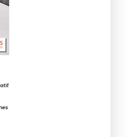
atif
mes