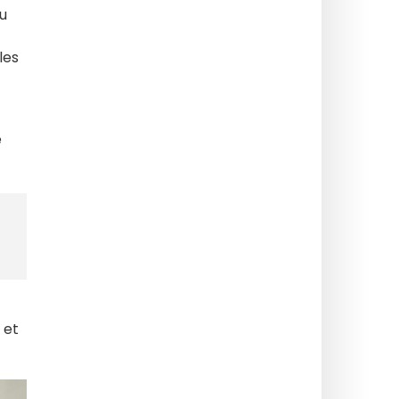
du
les
e
et