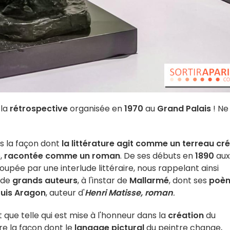
 la
rétrospective
organisée en
1970
au
Grand Palais
! Ne
s la façon dont
la littérature agit comme un terreau cré
e,
racontée comme un roman
. De ses débuts en
1890
aux
oupée par une interlude littéraire, nous rappelant ainsi
c de
grands auteurs
, à l'instar de
Mallarmé
, dont ses
poè
uis Aragon
, auteur d'
Henri Matisse, roman
.
 que telle qui est mise à l'honneur dans la
création
du
re la façon dont le
langage pictural
du peintre change,