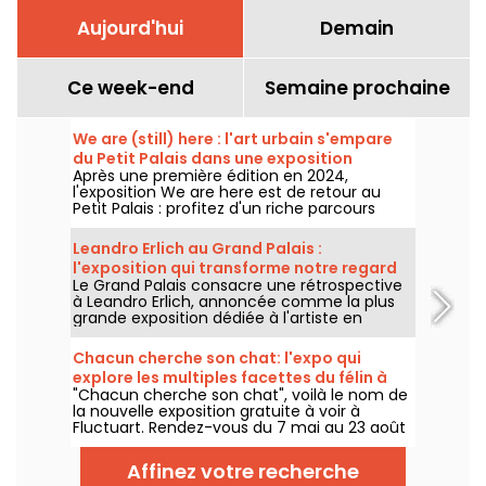
Aujourd'hui
Demain
Ce week-end
Semaine prochaine
We are (still) here : l'art urbain s'empare
du Petit Palais dans une exposition
Après une première édition en 2024,
gratuite cet été
l'exposition We are here est de retour au
Petit Palais : profitez d'un riche parcours
d'art urbain en plein cœur du musée des
Beaux-Arts. L'exposition est visible
Leandro Erlich au Grand Palais :
gratuitement du 20 juin au 20 septembre
l'exposition qui transforme notre regard
2026.
Le Grand Palais consacre une rétrospective
sur le réel - nos photos
à Leandro Erlich, annoncée comme la plus
grande exposition dédiée à l'artiste en
Europe ! Rendez-vous du 2 juin au 6
septembre 2026 pour découvrir l'univers
Chacun cherche son chat: l'expo qui
singulier de Leandro Erlich, connu pour ses
explore les multiples facettes du félin à
installations qui brouillent nos repères et
"Chacun cherche son chat", voilà le nom de
Fluctuart - nos photos
notre perception dans l'espace public.
la nouvelle exposition gratuite à voir à
Fluctuart. Rendez-vous du 7 mai au 23 août
2026 pour admirer les œuvres d'une dizaine
d'artistes issus de l’art urbain. Pour
Affinez votre recherche
l'occasion, Madame, Kraken, Ardif ou encore