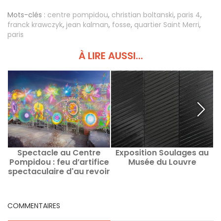
Mots-clés :
centre pompidou
,
christian boltanski
,
paris 4
,
franck krawczyk
,
jean kalman
,
fosse
,
quartier Saint Merri
,
paris
À LIRE AUSSI...
Spectacle au Centre
Exposition Soulages au
Pompidou : feu d’artifice
Musée du Louvre
spectaculaire d'au revoir
signé Cai Guo-Qiang
COMMENTAIRES