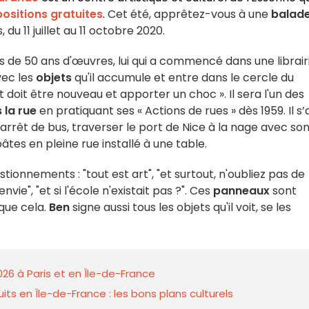
ositions gratuites
.
Cet été, apprêtez-vous à une
balad
du 11 juillet au 11 octobre 2020.
lus de 50 ans d'œuvres, lui qui a commencé dans une librair
vec les
objets
qu'il accumule et entre dans le cercle du
art doit être nouveau et apporter un choc ». Il sera l'un des
la rue
en pratiquant ses « Actions de rues » dès 1959. Il s’
rrêt de bus, traverser le port de Nice à la nage avec so
es en pleine rue installé à une table.
tionnements : "tout est art", "et surtout, n'oubliez pas de
ie", "et si l'école n'existait pas ?". Ces
panneaux
sont
 que cela.
Ben
signe aussi tous les objets qu'il voit, se les
026 à Paris et en Île-de-France
ts en Île-de-France : les bons plans culturels