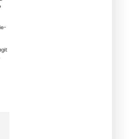
e
ie-
agit
n