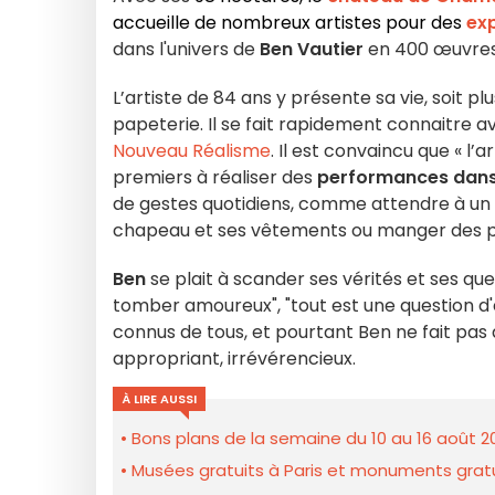
accueille de nombreux artistes pour des
exp
dans l'univers de
Ben Vautier
en 400 œuvres, 
L’artiste de 84 ans y présente sa vie, soit p
papeterie. Il se fait rapidement connaitre a
Nouveau Réalisme
. Il est convaincu que « l’
premiers à réaliser des
performances dans 
de gestes quotidiens, comme attendre à un a
chapeau et ses vêtements ou manger des pât
Ben
se plait à scander ses vérités et ses ques
tomber amoureux", "tout est une question d'env
connus de tous, et pourtant Ben ne fait pas
appropriant, irrévérencieux.
À LIRE AUSSI
Bons plans de la semaine du 10 au 16 août 2
Musées gratuits à Paris et monuments gratui