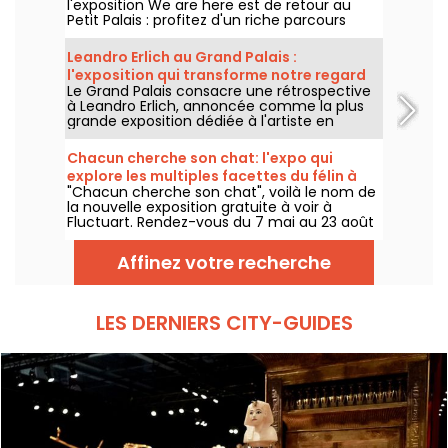
l'exposition We are here est de retour au
Petit Palais : profitez d'un riche parcours
d'art urbain en plein cœur du musée des
Beaux-Arts. L'exposition est visible
Leandro Erlich au Grand Palais :
gratuitement du 20 juin au 20 septembre
l'exposition qui transforme notre regard
2026.
Le Grand Palais consacre une rétrospective
sur le réel - nos photos
à Leandro Erlich, annoncée comme la plus
grande exposition dédiée à l'artiste en
Europe ! Rendez-vous du 2 juin au 6
septembre 2026 pour découvrir l'univers
Chacun cherche son chat: l'expo qui
singulier de Leandro Erlich, connu pour ses
explore les multiples facettes du félin à
installations qui brouillent nos repères et
"Chacun cherche son chat", voilà le nom de
Fluctuart - nos photos
notre perception dans l'espace public.
la nouvelle exposition gratuite à voir à
Fluctuart. Rendez-vous du 7 mai au 23 août
2026 pour admirer les œuvres d'une dizaine
d'artistes issus de l’art urbain. Pour
Affinez votre recherche
l'occasion, Madame, Kraken, Ardif ou encore
Wenna explorent les multiples facettes du
félin qui nous intrigue tant.
LES DERNIERS CITY-GUIDES