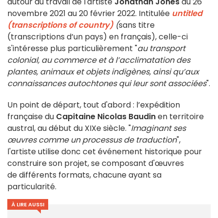
autour du travail de l'artiste
Jonathan Jones
du 26
novembre 2021 au 20 février 2022. Intitulée
untitled
(
transcriptions of country
)
(
sans titre
(transcriptions d’un pays) en français), celle-ci
s'intéresse plus particulièrement "
au transport
colonial, au commerce et à l’acclimatation des
plantes, animaux et objets indigènes, ainsi qu’aux
connaissances autochtones qui leur sont associées
".
Un point de départ, tout d'abord : l’expédition
française du
Capitaine Nicolas Baudin
en territoire
austral, au début du XIXe siècle. "
Imaginant ses
œuvres comme un processus de traduction
",
l'artiste utilise donc cet événement historique pour
construire son projet, se composant d'œuvres
de différents formats, chacune ayant sa
particularité.
À LIRE AUSSI