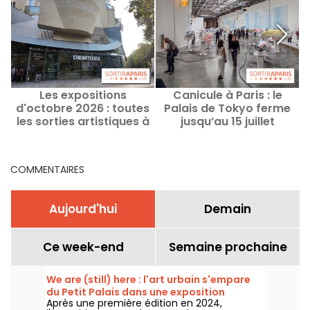
Les expositions
Canicule à Paris : le
J
d'octobre 2026 : toutes
Palais de Tokyo ferme
d
les sorties artistiques à
jusqu’au 15 juillet
faire à Paris et en Île-de-
France
COMMENTAIRES
Aujourd'hui
Demain
Ce week-end
Semaine prochaine
We are (still) here : l'art urbain s'empare
du Petit Palais dans une exposition
Après une première édition en 2024,
gratuite cet été