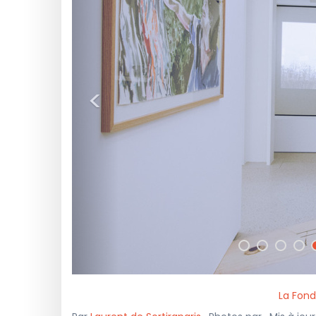
<
La Fond