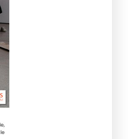
e,
le