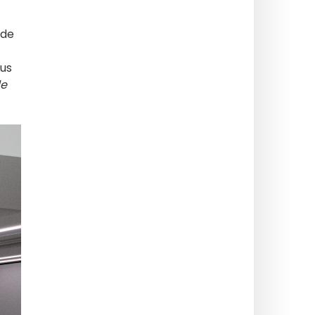
 de
lus
le