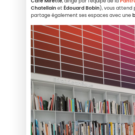
Café Mirette
, dirigé par l'équipe de la
Pantr
Chatellain
et
Édouard Bobin
), vous attend
partage également ses espaces avec une
b