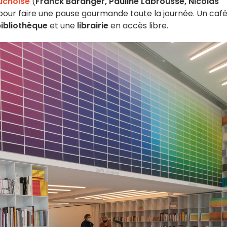
uchoise
(
Franck Baranger, Pauline Labrousse, Nicolas
 pour faire une pause gourmande toute la journée. Un café
ibliothèque
et une
librairie
en accès libre.