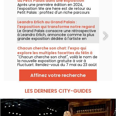
du Petit Palais dans une exposition
Après une première édition en 2024,
gratuite cet été
l'exposition We are here est de retour au
Petit Palais : profitez d'un riche parcours
d'art urbain en plein cœur du musée des
Beaux-Arts. L'exposition est visible
Leandro Erlich au Grand Palais :
gratuitement du 20 juin au 20 septembre
l'exposition qui transforme notre regard
2026.
Le Grand Palais consacre une rétrospective
sur le réel - nos photos
à Leandro Erlich, annoncée comme la plus
grande exposition dédiée à l'artiste en
Europe ! Rendez-vous du 2 juin au 6
septembre 2026 pour découvrir l'univers
Chacun cherche son chat: l'expo qui
singulier de Leandro Erlich, connu pour ses
explore les multiples facettes du félin à
installations qui brouillent nos repères et
"Chacun cherche son chat", voilà le nom de
Fluctuart - nos photos
notre perception dans l'espace public.
la nouvelle exposition gratuite à voir à
Fluctuart. Rendez-vous du 7 mai au 23 août
2026 pour admirer les œuvres d'une dizaine
d'artistes issus de l’art urbain. Pour
Affinez votre recherche
l'occasion, Madame, Kraken, Ardif ou encore
Wenna explorent les multiples facettes du
félin qui nous intrigue tant.
LES DERNIERS CITY-GUIDES