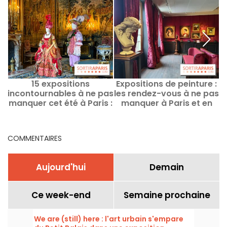
15 expositions
Expositions de peinture :
L
incontournables à ne pas
les rendez-vous à ne pas
manquer cet été à Paris :
manquer à Paris et en
e
notre sélection de
Île-de-France
sorties
COMMENTAIRES
Aujourd'hui
Demain
Ce week-end
Semaine prochaine
We are (still) here : l'art urbain s'empare