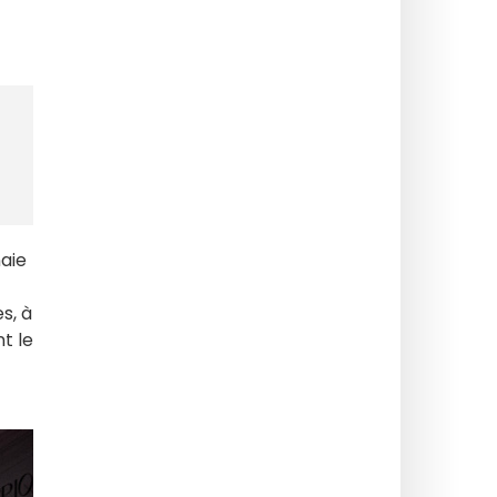
naie
s, à
t le