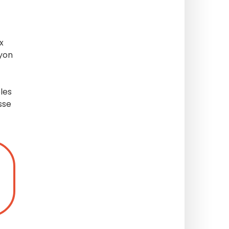
x
yon
bles
sse