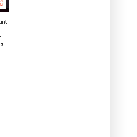
ant
-
es