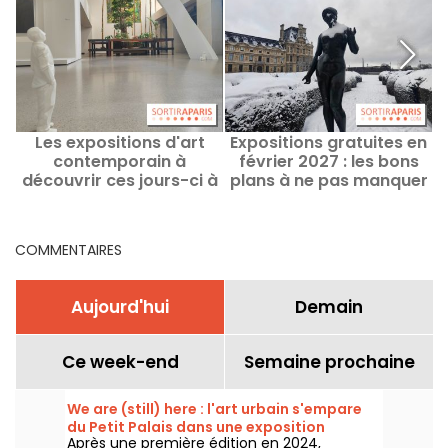
Les expositions d'art
Expositions gratuites en
contemporain à
février 2027 : les bons
découvrir ces jours-ci à
plans à ne pas manquer
Paris
à Paris et en Île-de-
France
COMMENTAIRES
Aujourd'hui
Demain
Ce week-end
Semaine prochaine
We are (still) here : l'art urbain s'empare
du Petit Palais dans une exposition
Après une première édition en 2024,
gratuite cet été