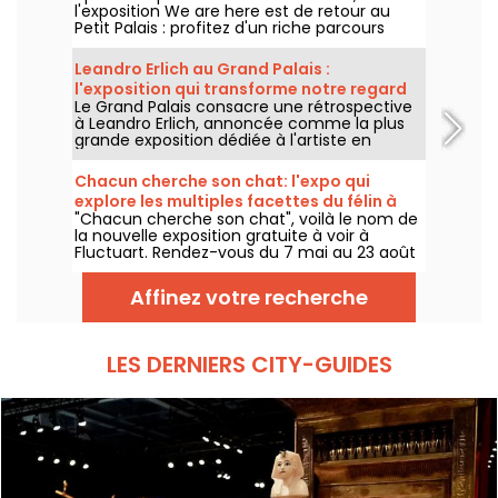
l'exposition We are here est de retour au
Petit Palais : profitez d'un riche parcours
d'art urbain en plein cœur du musée des
Beaux-Arts. L'exposition est visible
Leandro Erlich au Grand Palais :
gratuitement du 20 juin au 20 septembre
l'exposition qui transforme notre regard
2026.
Le Grand Palais consacre une rétrospective
sur le réel - nos photos
à Leandro Erlich, annoncée comme la plus
grande exposition dédiée à l'artiste en
Europe ! Rendez-vous du 2 juin au 6
septembre 2026 pour découvrir l'univers
Chacun cherche son chat: l'expo qui
singulier de Leandro Erlich, connu pour ses
explore les multiples facettes du félin à
installations qui brouillent nos repères et
"Chacun cherche son chat", voilà le nom de
Fluctuart - nos photos
notre perception dans l'espace public.
la nouvelle exposition gratuite à voir à
Fluctuart. Rendez-vous du 7 mai au 23 août
2026 pour admirer les œuvres d'une dizaine
d'artistes issus de l’art urbain. Pour
Affinez votre recherche
l'occasion, Madame, Kraken, Ardif ou encore
Wenna explorent les multiples facettes du
félin qui nous intrigue tant.
LES DERNIERS CITY-GUIDES