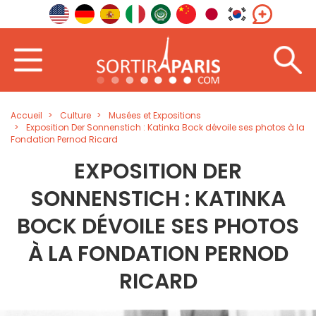
Accueil
Culture
Musées et Expositions
Exposition Der Sonnenstich : Katinka Bock dévoile ses photos à la
Fondation Pernod Ricard
EXPOSITION DER
SONNENSTICH : KATINKA
BOCK DÉVOILE SES PHOTOS
À LA FONDATION PERNOD
RICARD