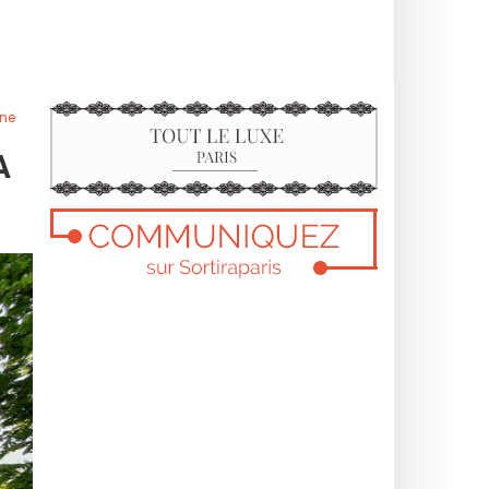
ine
A