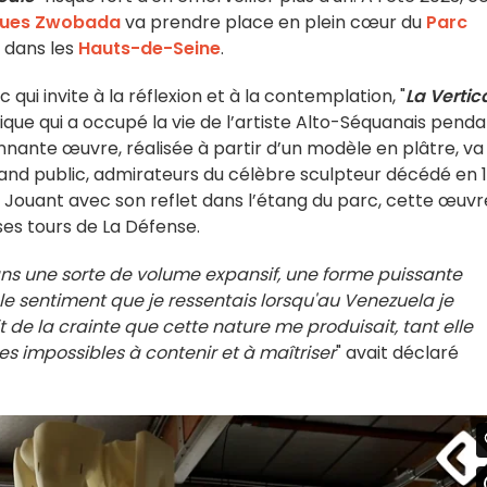
ues Zwobada
va prendre place en plein cœur du
Parc
 dans les
Hauts-de-Seine
.
qui invite à la réflexion et à la contemplation, "
La Vertic
ique qui a occupé la vie de l’artiste Alto-Séquanais pend
onnante œuvre, réalisée à partir d’un modèle en plâtre, va
rand public, admirateurs du célèbre sculpteur décédé en 
 Jouant avec son reflet dans l’étang du parc, cette œuvr
es tours de La Défense.
ans une sorte de volume expansif, une forme puissante
le sentiment que je ressentais lorsqu'au Venezuela je
t de la crainte que cette nature me produisait, tant elle
es impossibles à contenir et à maîtriser
" avait déclaré