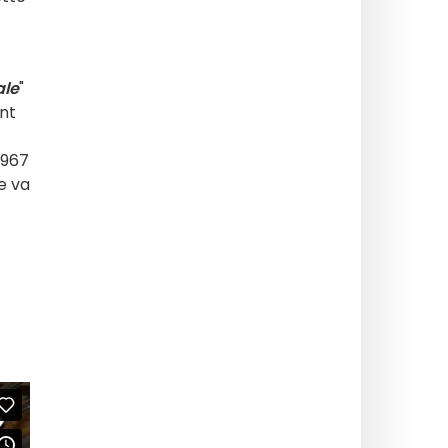
ale
"
ant
1967
e va