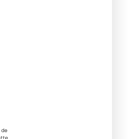
 de
ette