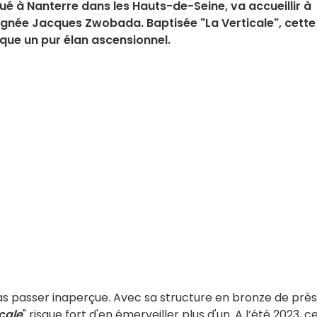
é à Nanterre dans les Hauts-de-Seine, va accueillir à
ignée Jacques Zwobada. Baptisée "La Verticale", cette
ue un pur élan ascensionnel.
as passer inaperçue. Avec sa structure en bronze de près
icale
" risque fort d'en émerveiller plus d'un. A l’été 2023, c