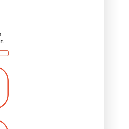
s-
in.