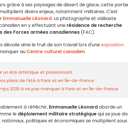
s grâce à ses paysages de désert de glace, cette partie
multiplient divers enjeux, notamment militaires. C'est
ir
Emmanuelle Léonard
. La photographe et vidéaste
 canadien en y effectuant une
résidence de recherche
s des Forces armées canadiennes
(FAC).
us dévoile ainsi le fruit de son travail lors d'une
exposition
s manquer au
Centre culturel canadien
.
our un été artistique et passionnant
ons plans de l'été à Paris et en Île-de-France
ntemps 2026 à ne pas manquer à Paris et en Île-de-France
iablement à réfléchir,
Emmanuelle Léonard
aborde un
comme le
déploiement militaire stratégique
qui se joue d
nationaux, politiques et économiques se multiplient sous 