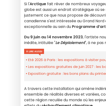
Si l'
Arctique
fait rêver de nombreux voyageur
globe est aussi un endroit stratégique où se 
justement ce que nous propose de découvr
canadienne s'est intéressée au Grand Nord
exceptionnelle au sein du
Programme d’art
Du 9 juin au 14 novembre 2023
, l'artiste no
inédite, intitulée "
Le Déploiement
", à ne pa
À LIRE AUSSI
Eté 2026 à Paris : les expositions à visiter p
Les expositions gratuites de juin 2027 : les b
Exposition gratuite : les bons plans du pri
A travers cette installation qui amène indén
ensemble de réalités diverses et variées, 
cette région reculée du monde où les enjeux 
effets du
réchauffement climatique
.