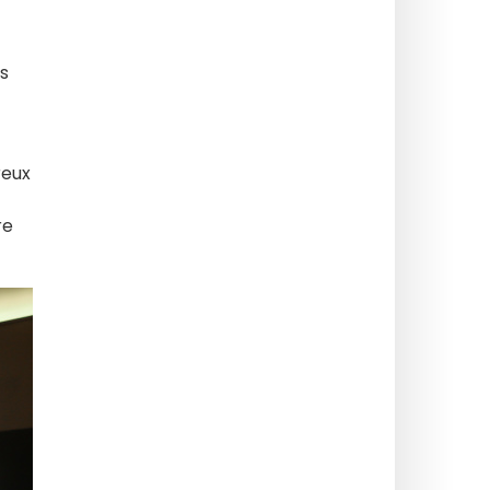
rs
reux
re