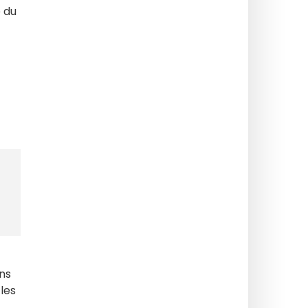
 du
ans
les