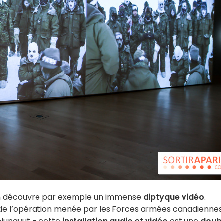
on découvre par exemple un immense
diptyque vidéo
.
de l’opération menée par les Forces armées canadienne
 Nunavut - cette
installation audio et vidéo
est une
doub