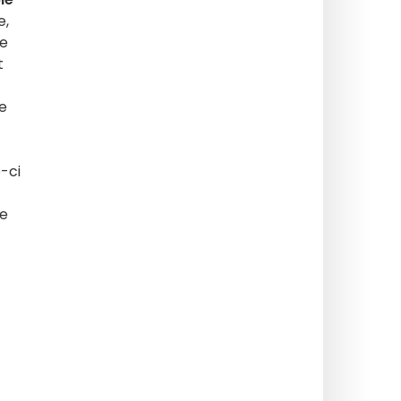
e,
de
t
e
-ci
de