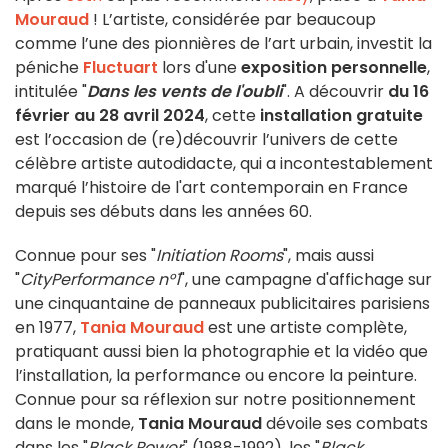
Mouraud
! L’artiste, considérée par beaucoup
comme l’une des pionnières de l’art urbain, investit la
péniche
Fluctuart
lors d'une
exposition personnelle
,
intitulée "
Dans les vents de l'oubli
". A découvrir
du 16
février au 28 avril 2024
, cette
installation gratuite
est l’occasion de (re)découvrir l’univers de cette
célèbre artiste autodidacte, qui a incontestablement
marqué l’histoire de l'art contemporain en France
depuis ses débuts dans les années 60.
Connue pour ses "
Initiation Rooms
", mais aussi
"
CityPerformance n°1
", une campagne d'affichage sur
une cinquantaine de panneaux publicitaires parisiens
en 1977,
Tania Mouraud
est une artiste complète,
pratiquant aussi bien la photographie et la vidéo que
l’installation, la performance ou encore la peinture.
Connue pour sa réflexion sur notre positionnement
dans le monde,
Tania Mouraud
dévoile ses combats
dans les "
Black Power
" (1988-1992), les "
Black