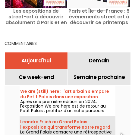
Les expositions de
Paris et Île-de-France : 5
street-art à découvrir
événements street art à
absolument à Paris et en
découvrir ce printemps
Île-de-France
d
COMMENTAIRES
Aujourd'hui
Demain
Ce week-end
Semaine prochaine
We are (still) here : l'art urbain s'empare
du Petit Palais dans une exposition
Après une première édition en 2024,
gratuite cet été
l'exposition We are here est de retour au
Petit Palais : profitez d'un riche parcours
d'art urbain en plein cœur du musée des
Beaux-Arts. L'exposition est visible
Leandro Erlich au Grand Palais :
gratuitement du 20 juin au 20 septembre
l'exposition qui transforme notre regard
2026.
Le Grand Palais consacre une rétrospective
sur le réel - nos photos