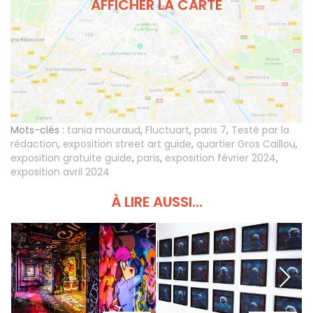
AFFICHER LA CARTE
Mots-clés :
tania mouraud
,
Fluctuart
,
paris 7
,
Testé par la
rédaction
,
exposition street art guide
,
quartier Gros Caillou
,
exposition gratuite guide
,
paris
,
exposition février 2024
,
exposition avril 2024
À LIRE AUSSI...