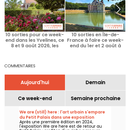
10 sorties pour ce week-
10 sorties en Île-de-
end dans les Yvelines, ce
France à faire ce week-
8 et 9 août 2026, les
end du 1er et 2 août à
bonnes idées
portée de Pass Navigo
COMMENTAIRES
Aujourd'hui
Demain
Ce week-end
Semaine prochaine
We are (still) here : l'art urbain s'empare
du Petit Palais dans une exposition
Après une première édition en 2024,
gratuite cet été
l'exposition We are here est de retour au