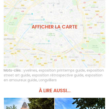
AFFICHER LA CARTE
Mots-clés :
yvelines
,
exposition printemps guide
,
exposition
street art guide
,
exposition rétrospective guide
,
exposition
en amoureux guide
,
Longvilliers
À LIRE AUSSI...