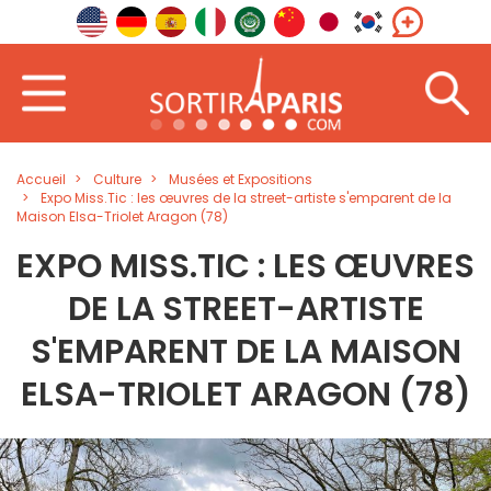
Accueil
Culture
Musées et Expositions
Expo Miss.Tic : les œuvres de la street-artiste s'emparent de la
Maison Elsa-Triolet Aragon (78)
EXPO MISS.TIC : LES ŒUVRES
DE LA STREET-ARTISTE
S'EMPARENT DE LA MAISON
ELSA-TRIOLET ARAGON (78)