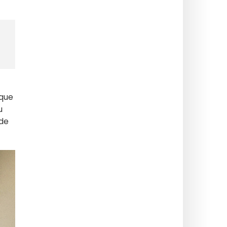
ique
u
 de