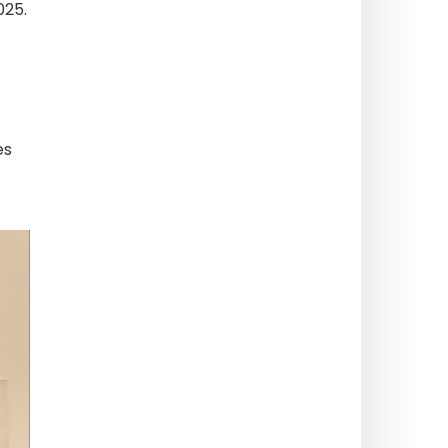
025.
es