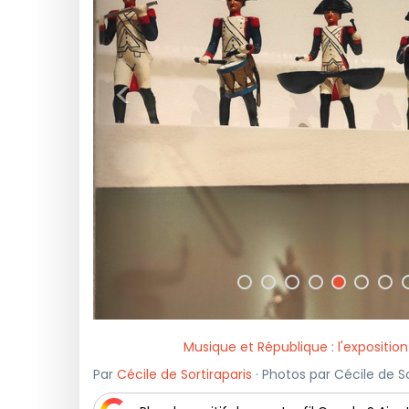
<
Musique et République : l'expositio
Par
Cécile de Sortiraparis
· Photos par Cécile de So