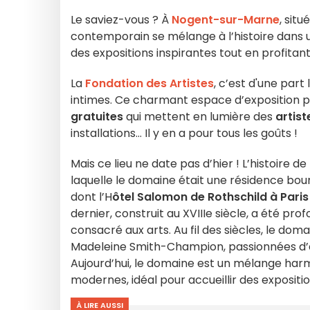
Le saviez-vous ? À
Nogent-sur-Marne
, situ
contemporain se mélange à l’histoire dans u
des expositions inspirantes tout en profitant
La
Fondation des Artistes
, c’est d'une part 
intimes. Ce charmant espace d’exposition 
gratuites
qui mettent en lumière des
artis
installations… Il y en a pour tous les goûts !
Mais ce lieu ne date pas d’hier ! L’histoire de 
laquelle le domaine était une résidence bour
dont l’H
ôtel Salomon de Rothschild à Paris
dernier, construit au XVIIIe siècle, a été p
consacré aux arts. Au fil des siècles, le d
Madeleine Smith-Champion, passionnées d’art,
Aujourd’hui, le domaine est un mélange ha
modernes, idéal pour accueillir des exposit
À LIRE AUSSI