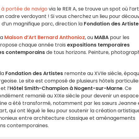
é
à portée de navigo
via le RER A, se trouve un spot où l’art
n cadre verdoyant ! Si vous cherchez un lieu pour découv
 d’un magnifique parc, direction la
Fondation des Artiste
la
Maison d’Art Bernard Anthonioz
, ou
MABA
pour les
propose chaque année trois
expositions temporaires
tes contemporains
de tous horizons. Peinture, photograph
la
Fondation des Artistes
remonte au XVIIe siècle, époq
geoise. Le site est composé de plusieurs hôtels particulie
et l’
Hôtel Smith-Champion à Nogent-sur-Marne
. Ce
rofondément remanié au XIXe siècle pour devenir un espace
omaine a été transformé, notamment par les sœurs Jeanne 
 qui ont légué le lieu pour soutenir la création artistiqu
rmonieux entre architecture classique et aménagements
ions contemporaines.