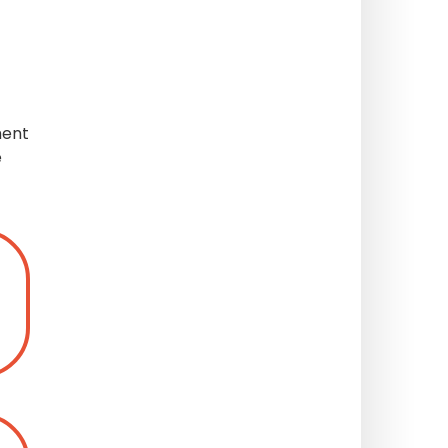
ment
e