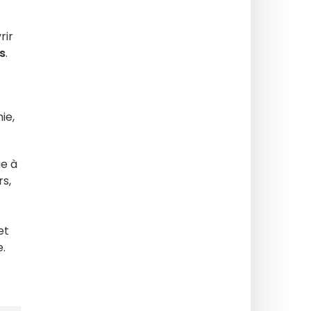
rir
s
.
ie,
ue à
rs,
et
e.