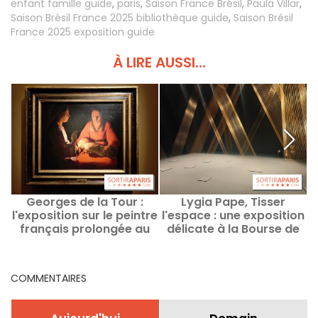
enfant famille guide
,
paris
,
Saison France Brésil
,
Paula Villar
,
Saison Brésil France 2025 bibliothèque guide
,
Saison Brésil
France 2025 exposition guide
À LIRE AUSSI...
Georges de la Tour :
Lygia Pape, Tisser
l'exposition sur le peintre
l'espace : une exposition
français prolongée au
délicate à la Bourse de
musée Jacquemart-
Commerce - nos photos
P
André
COMMENTAIRES