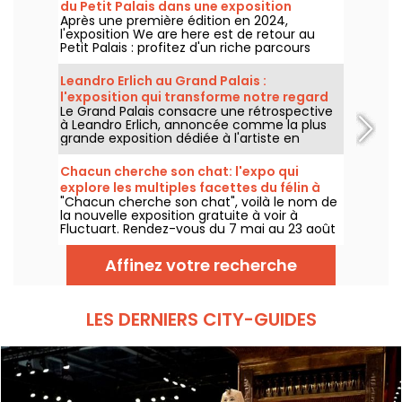
du Petit Palais dans une exposition
Après une première édition en 2024,
gratuite cet été
l'exposition We are here est de retour au
Petit Palais : profitez d'un riche parcours
d'art urbain en plein cœur du musée des
Beaux-Arts. L'exposition est visible
Leandro Erlich au Grand Palais :
gratuitement du 20 juin au 20 septembre
l'exposition qui transforme notre regard
2026.
Le Grand Palais consacre une rétrospective
sur le réel - nos photos
à Leandro Erlich, annoncée comme la plus
grande exposition dédiée à l'artiste en
Europe ! Rendez-vous du 2 juin au 6
septembre 2026 pour découvrir l'univers
Chacun cherche son chat: l'expo qui
singulier de Leandro Erlich, connu pour ses
explore les multiples facettes du félin à
installations qui brouillent nos repères et
"Chacun cherche son chat", voilà le nom de
Fluctuart - nos photos
notre perception dans l'espace public.
la nouvelle exposition gratuite à voir à
Fluctuart. Rendez-vous du 7 mai au 23 août
2026 pour admirer les œuvres d'une dizaine
d'artistes issus de l’art urbain. Pour
Affinez votre recherche
l'occasion, Madame, Kraken, Ardif ou encore
Wenna explorent les multiples facettes du
félin qui nous intrigue tant.
LES DERNIERS CITY-GUIDES