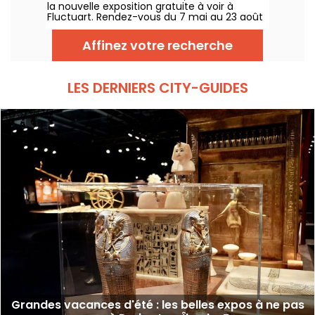
la nouvelle exposition gratuite à voir à
Fluctuart. Rendez-vous du 7 mai au 23 août
2026 pour admirer les œuvres d'une dizaine
d'artistes issus de l’art urbain. Pour
Affinez votre recherche
l'occasion, Madame, Kraken, Ardif ou encore
Wenna explorent les multiples facettes du
félin qui nous intrigue tant.
LES DERNIERS CITY-GUIDES
Grandes vacances d'été : les belles expos à ne pas