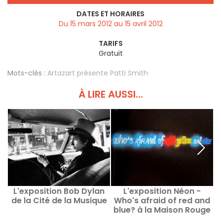
DATES ET HORAIRES
Du 15 mars 2012 au 15 avril 2012
TARIFS
Gratuit
Mots-clés :
Artazart présente Patti Smith
À LIRE AUSSI...
L'exposition Bob Dylan
L'exposition Néon -
de la Cité de la Musique
Who's afraid of red and
p
blue? à la Maison Rouge