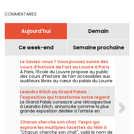
COMMENTAIRES
Aujourd'hui
Demain
Ce week-end
Semaine prochaine
Le Saviez-vous ? Vous pouvez suivre des
cours d’histoire de l’art au Louvre à Paris
À Paris, l’École du Louvre propose au public
des cours d’histoire de l’art accessibles aux
auditeurs libres au cœur du palais du Louvre
chaque année, de septembre à juin. Des
conférences gratuites sont aussi proposées
Leandro Erlich au Grand Palais :
ponctuellement par le musée. De quoi
l'exposition qui transforme notre regard
devenir incollable sur l'histoire de l'art !
Le Grand Palais consacre une rétrospective
sur le réel - nos photos
à Leandro Erlich, annoncée comme la plus
grande exposition dédiée à l'artiste en
Europe ! Rendez-vous du 2 juin au 6
septembre 2026 pour découvrir l'univers
Chacun cherche son chat: l'expo qui
singulier de Leandro Erlich, connu pour ses
explore les multiples facettes du félin à
installations qui brouillent nos repères et
"Chacun cherche son chat", voilà le nom de
Fluctuart - nos photos
notre perception dans l'espace public.