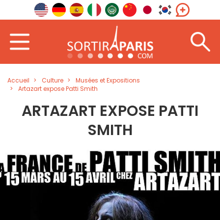
Accueil
Culture
Musées et Expositions
Artazart expose Patti Smith
ARTAZART EXPOSE PATTI
SMITH