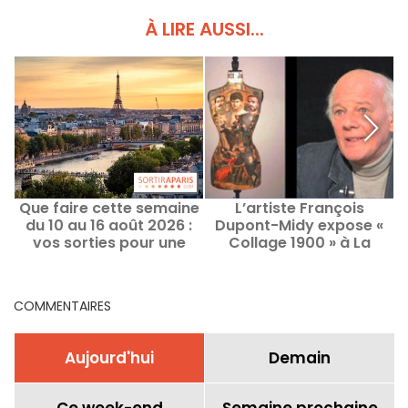
À LIRE AUSSI...
Que faire cette semaine
L’artiste François
du 10 au 16 août 2026 :
Dupont-Midy expose «
e
vos sorties pour une
Collage 1900 » à La
semaine remplie à Paris
Galerie Terre des Arts
COMMENTAIRES
Aujourd'hui
Demain
Ce week-end
Semaine prochaine