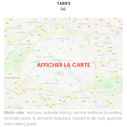
TARIFS
5€
AFFICHER LA CARTE
Mots-clés :
lecture
,
Isabelle Nanty
,
centre wallonie bruxelles
,
écrivain
,
paris 4
,
Antoine Wauters
,
Césarine de nuit
,
quartier
Saint Merri
,
paris