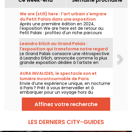
We are (still) here : l'art urbain s'empare
du Petit Palais dans une exposition
Après une première édition en 2024,
gratuite cet été
l'exposition We are here est de retour au
Petit Palais : profitez d'un riche parcours
d'art urbain en plein cœur du musée des
Beaux-Arts. L'exposition est visible
Leandro Erlich au Grand Palais :
gratuitement du 20 juin au 20 septembre
l'exposition qui transforme notre regard
2026.
Le Grand Palais consacre une rétrospective
sur le réel - nos photos
à Leandro Erlich, annoncée comme la plus
grande exposition dédiée à l'artiste en
Europe ! Rendez-vous du 2 juin au 6
septembre 2026 pour découvrir l'univers
AURA INVALIDES, le spectacle son et
singulier de Leandro Erlich, connu pour ses
lumière incontournable de Paris
installations qui brouillent nos repères et
Envie d’une expérience unique, en nocturne
notre perception dans l'espace public.
à Paris ? Prêt à vous émerveiller et à
embarquer pour un voyage hors du
temps dans un lieu mythique du patrimoine
? Courrez découvrir AURA INVALIDES, un
Affinez votre recherche
spectacle son et lumière, pour découvrir
l’iconique Dôme des Invalides, à la tombée
de la nuit. Un moment féérique au sein du
Dôme, qui saura séduire petits et grands.
LES DERNIERS CITY-GUIDES