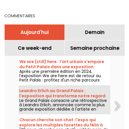
incontournables
COMMENTAIRES
Aujourd'hui
Demain
Ce week-end
Semaine prochaine
We are (still) here : l'art urbain s'empare
du Petit Palais dans une exposition
Après une première édition en 2024,
gratuite cet été
l'exposition We are here est de retour au
Petit Palais : profitez d'un riche parcours
d'art urbain en plein cœur du musée des
Beaux-Arts. L'exposition est visible
Leandro Erlich au Grand Palais :
gratuitement du 20 juin au 20 septembre
l'exposition qui transforme notre regard
2026.
Le Grand Palais consacre une rétrospective
sur le réel - nos photos
à Leandro Erlich, annoncée comme la plus
grande exposition dédiée à l'artiste en
Europe ! Rendez-vous du 2 juin au 6
septembre 2026 pour découvrir l'univers
Chacun cherche son chat: l'expo qui
singulier de Leandro Erlich, connu pour ses
explore les multiples facettes du félin à
installations qui brouillent nos repères et