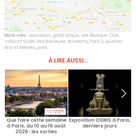
Mots-clés :
exposition
,
gaîté lyrique
,
aris Musique Club
,
collectif Scale
,
Red Bull Music Academy
,
Paris 2
,
quartier
Arts et Métiers
,
paris
À LIRE AUSSI...
Que faire cette semaine
Exposition OSIRIS à Paris,
R
à Paris, du 10 au 16 août
derniers jours
2026 : les sorties