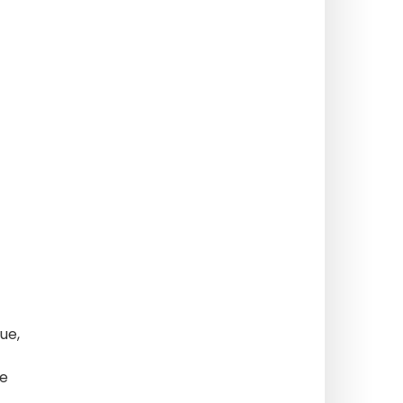
ue,
de