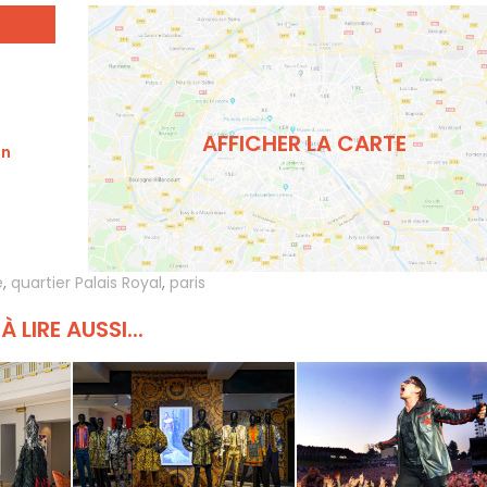
AFFICHER LA CARTE
in
e
,
quartier Palais Royal
,
paris
À LIRE AUSSI...