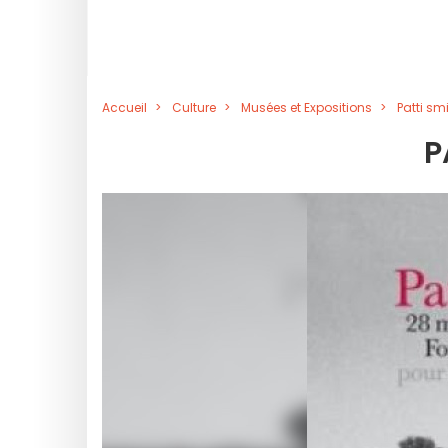
Accueil
Culture
Musées et Expositions
Patti sm
P