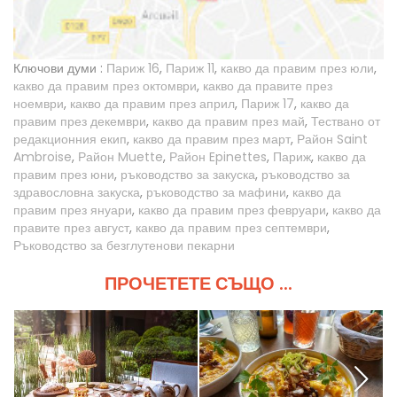
Ключови думи :
Париж 16
,
Париж 11
,
какво да правим през юли
,
какво да правим през октомври
,
какво да правите през
ноември
,
какво да правим през април
,
Париж 17
,
какво да
правим през декември
,
какво да правим през май
,
Тествано от
редакционния екип
,
какво да правим през март
,
Район Saint
Ambroise
,
Район Muette
,
Район Epinettes
,
Париж
,
какво да
правим през юни
,
ръководство за закуска
,
ръководство за
здравословна закуска
,
ръководство за мафини
,
какво да
правим през януари
,
какво да правим през февруари
,
какво да
правите през август
,
какво да правим през септември
,
Ръководство за безглутенови пекарни
ПРОЧЕТЕТЕ СЪЩО ...