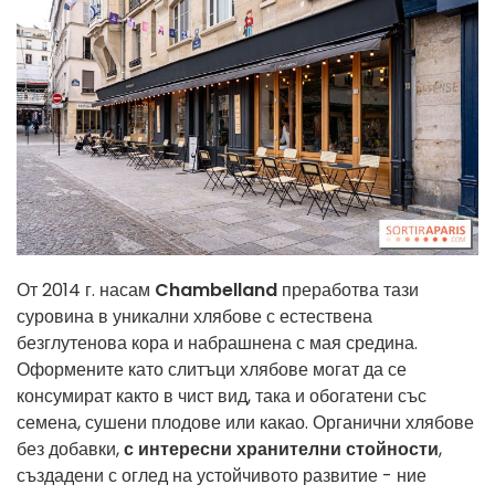
От 2014 г. насам
Chambelland
преработва тази
суровина в уникални хлябове с естествена
безглутенова кора и набрашнена с мая средина.
Оформените като слитъци хлябове могат да се
консумират както в чист вид, така и обогатени със
семена, сушени плодове или какао.
Органични хлябове
без добавки,
с интересни хранителни стойности
,
създадени с оглед на устойчивото развитие - ние