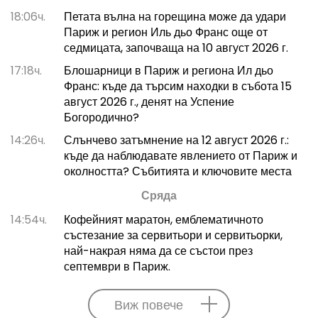
18:06ч.
Петата вълна на горещина може да удари
Париж и регион Иль дьо Франс още от
седмицата, започваща на 10 август 2026 г.
17:18ч.
Блошарници в Париж и региона Ил дьо
Франс: къде да търсим находки в събота 15
август 2026 г., денят на Успение
Богородично?
14:26ч.
Слънчево затъмнение на 12 август 2026 г.:
къде да наблюдавате явлението от Париж и
околността? Събитията и ключовите места
Сряда
14:54ч.
Кофейният маратон, емблематичното
състезание за сервитьори и сервитьорки,
най-накрая няма да се състои през
септември в Париж.
Виж повече