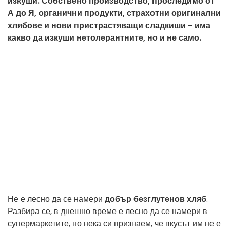
изкуши. Собствено производство, проследимо от
А до Я, органични продукти, страхотни оригинални
хлябове и нови пристрастяващи сладкиши - има
какво да изкуши нетолерантните, но и не само.
Не е лесно да се намери
добър безглутенов хляб
.
Разбира се, в днешно време е лесно да се намери в
супермаркетите, но нека си признаем, че вкусът им не е