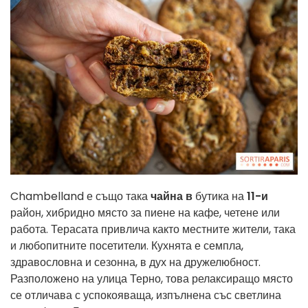
Chambelland е също така
чайна в
бутика на
11-и
район, хибридно място за пиене на кафе, четене или
работа. Терасата привлича както местните жители, така
и любопитните посетители. Кухнята е семпла,
здравословна и сезонна, в дух на дружелюбност.
Разположено на улица Терно, това релаксиращо място
се отличава с успокояваща, изпълнена със светлина