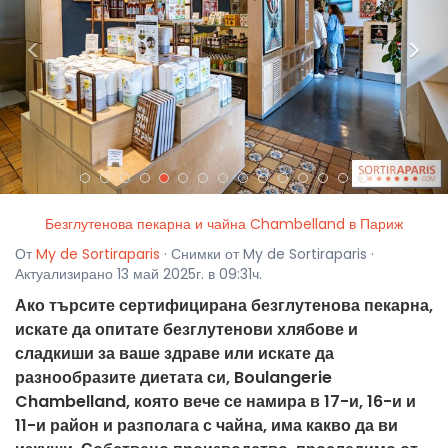
<
>
Безглутенова пекарна и чайна Chambelland в Париж
От
My de Sortiraparis
· Снимки от My de Sortiraparis ·
Актуализирано 13 май 2025г. в 09:31ч.
Ако търсите сертифицирана безглутенова пекарна,
искате да опитате безглутенови хлябове и
сладкиши за ваше здраве или искате да
разнообразите диетата си, Boulangerie
Chambelland, която вече се намира в 17-и, 16-и и
11-и район и разполага с чайна, има какво да ви