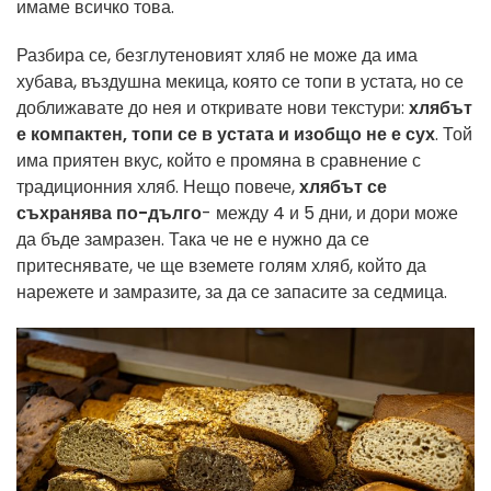
имаме всичко това.
Разбира се, безглутеновият хляб не може да има
хубава, въздушна мекица, която се топи в устата, но се
доближавате до нея и откривате нови текстури:
хлябът
е компактен, топи се в устата и изобщо не е сух
. Той
има приятен вкус, който е промяна в сравнение с
традиционния хляб. Нещо повече,
хлябът се
съхранява по-дълго
- между 4 и 5 дни, и дори може
да бъде замразен. Така че не е нужно да се
притеснявате, че ще вземете голям хляб, който да
нарежете и замразите, за да се запасите за седмица.