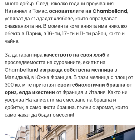
много добър. След няколко години проучвания
Натаниел и Томас,
основателите на Chambelland
,
успяват да създадат хлябове, които оправдават
очакванията ни. В момента компанията има няколко
обекта в Париж, в 16-ти, 17-ти и 11-ти район, както и
чайна.
За да гарантира
качеството на своя хляб
и
проследяемостта на суровините, екипът на
Chambelland
изгражда собствена мелница
в
Малиджай, в Южна Франция. В тази мелница с площ от
300 кв. м те приготвят
своите
биологични
брашна от
ориз, елда и
кестени
от Франция и Италия. Както ни
уверява Натаниел, няма смесване на брашна и
добитък, а само чисти брашна, пълни с аромат, които
само чакат да бъдат омесени!