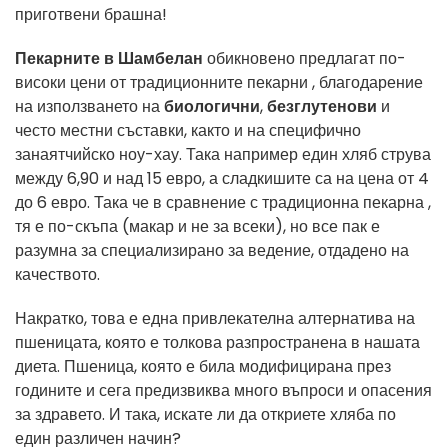
приготвени брашна!
Пекарните в
Шамбелан
обикновено
предлагат по-
високи
цени
от
традиционните
пекарни
,
благодарение
на
използването
на
биологични
,
безглутенови
и
често
местни
съставки,
както
и на
специфично
занаятчийско
ноу-хау.
Така например
един
хляб
струва
между 6,90
и
над
15 евро,
а
сладкишите
са на цена от
4
до 6 евро.
Така че
в сравнение
с
традиционна
пекарна
,
тя е
по-скъпа (макар и не за всеки),
но
все пак
е
разумна
за
специализирано за
ведение,
отдадено
на
качеството.
Накратко, това е една привлекателна алтернатива на
пшеницата, която е толкова разпространена в нашата
диета. Пшеница, която е била модифицирана през
годините и сега предизвиква много въпроси и опасения
за здравето. И така, искате ли да откриете хляба по
един различен начин?