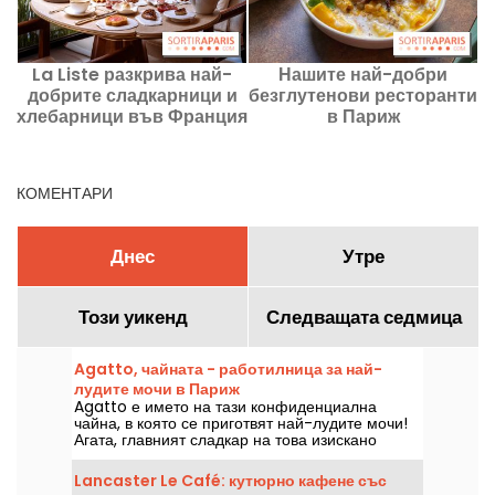
La Liste разкрива най-
Нашите най-добри
З
добрите сладкарници и
безглутенови ресторанти
хлебарници във Франция
в Париж
за 2026 година.
КОМЕНТАРИ
Днес
Утре
Този уикенд
Следващата седмица
Agatto, чайната - работилница за най-
лудите мочи в Париж
Agatto е името на тази конфиденциална
чайна, в която се приготвят най-лудите мочи!
Агата, главният сладкар на това изискано
място, предлага най-добрите мочи в Париж и
семинари, на които можете да се научите да ги
Lancaster Le Café: кутюрно кафене със
приготвяте. Ето една предварителна