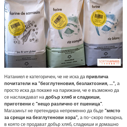
Натаниел е категоричен, че не иска да
привлича
почитатели на "безглутеновия, безлактозния, ...",
а
просто иска да покаже на парижани, че е възможно да
се наслаждават на
добър хляб и сладкиши,
приготвени с "нещо различно от пшеница"
.
Магазинът не претендира непременно да бъде
"място
за срещи на безглутенови хора",
а по-скоро пекарна,
в която се продават добър хляб, сладкиши и домашно