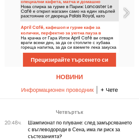
специални кафета, матча и домашно
информация.
Нова спирка за гурме в Париж: Lancaster Le
приготвени сладкиши
Café е открил магазин само на един хвърлей
разстояние от двореца Palais Royal, като
привежда кафенетата в крак с модата.
Специални кафета, изключителна матча,
April Café, кафешоп и гурме кафе за
изискани чайове и домашно приготвени
колички, перфектно за уютна пауза в
сладкиши са задължителните продукти на
На крачка от Гара Изток April Café ви отваря
десетия район на Париж.
всяка маса от вторник до неделя.
врати всеки ден, за да се стоплите с хубава
гореща напитка, за да си вземете лека закуска
или да прекарате време спокойно и сухо.
Прецизирайте търсенето си
НОВИНИ
Информационен проводник
+ Чете
Четвъртък
20:48ч.
Шампионат по плуване: след замърсяването
с въглеводороди в Сена, има ли риск за
състезанията?