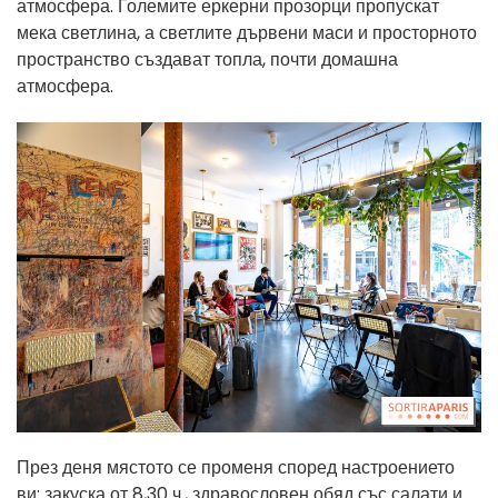
атмосфера. Големите еркерни прозорци пропускат
мека светлина, а светлите дървени маси и просторното
пространство създават топла, почти домашна
атмосфера.
През деня мястото се променя според настроението
ви: закуска от 8,30 ч., здравословен обяд със салати и