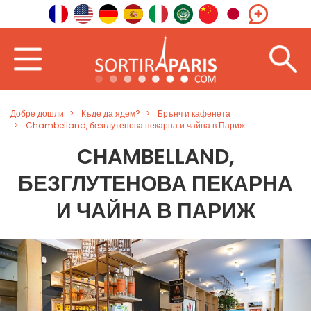
Добре дошли
Къде да ядем?
Брънч и кафенета
Chambelland, безглутенова пекарна и чайна в Париж
CHAMBELLAND,
БЕЗГЛУТЕНОВА ПЕКАРНА
И ЧАЙНА В ПАРИЖ