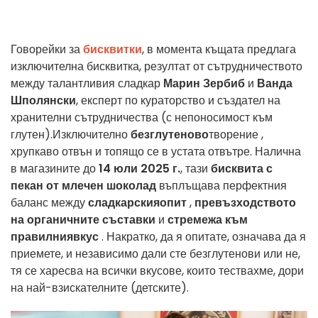
Говорейки за
бисквитки
, в момента къщата предлага
изключителна бисквитка, резултат от сътрудничеството
между талантливия сладкар
Марин Зербиб
и
Ванда
Шполянски
, експерт по кураторство и създател на
хранителни сътрудничества (с непоносимост към
глутен).
Изключително
безглутеново
творение
,
хрупкаво
отвън
и
топящо се в устата
отвътре
.
Налична
в
магазините до
14
юли 2025 г.
, тази
бисквита с
пекан
от млечен
шоколад
въплъщава
перфектния
баланс
между
сладкарския
опит
,
превъзходството
на
органичните
съставки
и
стремежа към
правилния
вкус
. Накратко, да я опитате, означава да я
приемете, и независимо дали сте безглутенови или не,
тя се харесва на всички вкусове, които тествахме, дори
на най-взискателните (детските).