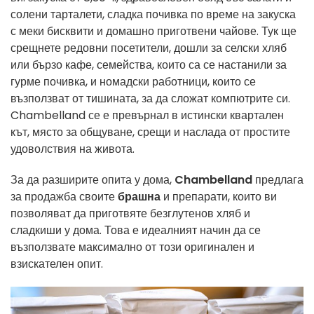
солени тарталети, сладка почивка по време на закуска
с меки бисквити и домашно приготвени чайове. Тук ще
срещнете редовни посетители, дошли за селски хляб
или бързо кафе, семейства, които са се настанили за
гурме почивка, и номадски работници, които се
възползват от тишината, за да сложат компютрите си.
Chambelland се е превърнал в истински квартален
кът, място за общуване, срещи и наслада от простите
удоволствия на живота.
За да разширите опита у дома,
Chambelland
предлага
за продажба своите
брашна
и препарати, които ви
позволяват да приготвяте безглутенов хляб и
сладкиши у дома. Това е идеалният начин да се
възползвате максимално от този оригинален и
взискателен опит.