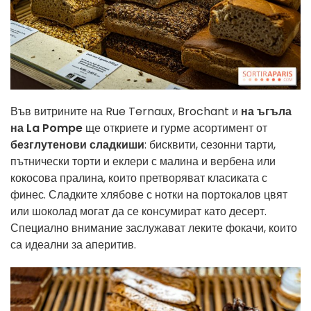
Във витрините на Rue Ternaux, Brochant и
на ъгъла
на La Pompe
ще откриете и гурме асортимент от
безглутенови сладкиши
: бисквити, сезонни тарти,
пътнически торти и еклери с малина и вербена или
кокосова пралина, които претворяват класиката с
финес. Сладките хлябове с нотки на портокалов цвят
или шоколад могат да се консумират като десерт.
Специално внимание заслужават леките фокачи, които
са идеални за аперитив.