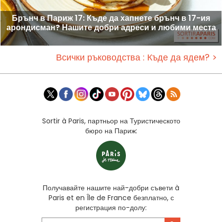
Брънч в Париж 17: Къде да хапнете брънч в 17-ия
арондисман? Нашите добри адреси и любими места
Всички ръководства : Къде да ядем? >
Sortir à Paris, партньор на Туристическото
бюро на Париж:
Получавайте нашите най-добри съвети à
Paris et en Île de France безплатно, с
регистрация по-долу: