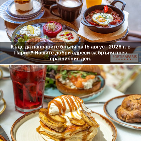
Къде да направите брънч на 15 август 2026 г. в
Париж? Нашите добри адреси за брънч през
празничния ден.