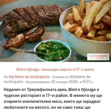
<
>
Bistro Djougo, самороден квартал в 17-и район
От
Rizhlaine de Sortiraparis
· Снимки от Rizhlaine de
Sortiraparis · Актуализирано 30 януари 2025г. в 15:37ч.
Недалеч от Триумфалната арка, Bistro Djougo е
чудесен ресторант в 17-и район. В менюто му ще
откриете изключителни меса, които ще зарадват
любителите на месото, но не само това: ще