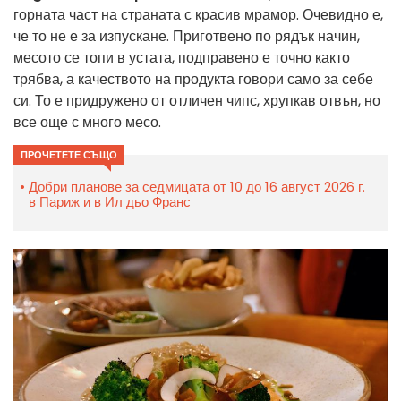
горната част на страната с красив мрамор. Очевидно е,
че то не е за изпускане. Приготвено по рядък начин,
месото се топи в устата, подправено е точно както
трябва, а качеството на продукта говори само за себе
си. То е придружено от отличен чипс, хрупкав отвън, но
все още с много месо.
ПРОЧЕТЕТЕ СЪЩО
Добри планове за седмицата от 10 до 16 август 2026 г.
в Париж и в Ил дьо Франс