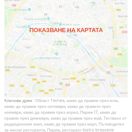
ПОКАЗВАНЕ НА КАРТАТА
Ключови думи :
Област Ternes
,
какво да правим през юли
,
какво да правим през октомври
,
какво да правите през
ноември
,
какво да правим през април
,
Париж 17
,
какво да
правим през декември
,
какво да правим през май
,
Тествано от
редакционния екип
,
какво да правим през март
,
Пътеводител
за месни ресторанти
,
Париж
,
ресторант bistro brasserie