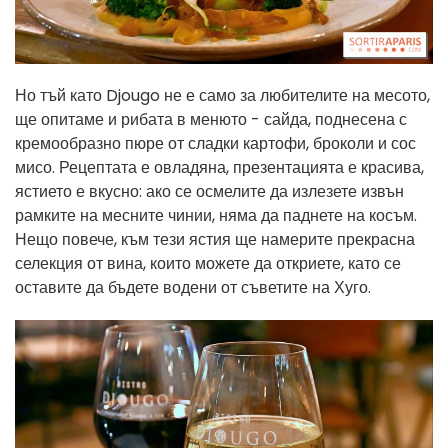
Но тъй като Djougo не е само за любителите на месото,
ще опитаме и рибата в менюто - сайда, поднесена с
кремообразно пюре от сладки картофи, броколи и сос
мисо. Рецептата е овладяна, презентацията е красива,
ястието е вкусно: ако се осмелите да излезете извън
рамките на месните чинии, няма да паднете на косъм.
Нещо повече, към тези ястия ще намерите прекрасна
селекция от вина, които можете да откриете, като се
оставите да бъдете водени от съветите на Хуго.