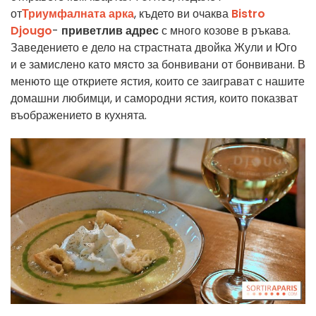
от
Триумфалната арка
, където ви очаква
Bistro
Djougo
-
приветлив адрес
с много козове в ръкава.
Заведението е дело на страстната двойка Жули и Юго
и е замислено като място за бонвивани от бонвивани. В
менюто ще откриете ястия, които се заиграват с нашите
домашни любимци, и самородни ястия, които показват
въображението в кухнята.