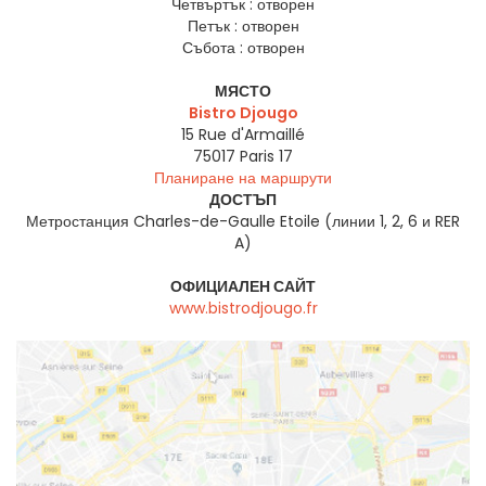
Четвъртък :
отворен
Петък :
отворен
Събота :
отворен
МЯСТО
Bistro Djougo
15 Rue d'Armaillé
75017
Paris 17
Планиране на маршрути
ДОСТЪП
Метростанция Charles-de-Gaulle Etoile (линии 1, 2, 6 и RER
A)
ОФИЦИАЛЕН САЙТ
www.bistrodjougo.fr