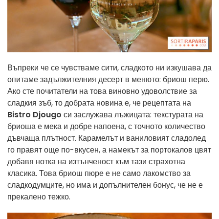
Въпреки че се чувстваме сити, сладкото ни изкушава да
опитаме задължителния десерт в менюто: бриош перю.
Ако сте почитатели на това виновно удоволствие за
сладкия зъб, то добрата новина е, че рецептата на
Bistro Djougo
си заслужава лъжицата: текстурата на
бриоша е мека и добре напоена, с точното количество
дъвчаща плътност. Карамелът и ваниловият сладолед
го правят още по-вкусен, а намекът за портокалов цвят
добавя нотка на изтънченост към тази страхотна
класика. Това бриош пюре е не само лакомство за
сладкодумците, но има и допълнителен бонус, че не е
прекалено тежко.