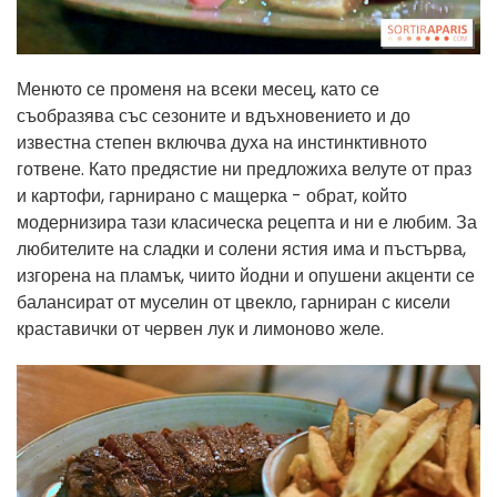
Менюто се променя на всеки месец, като се
съобразява със сезоните и вдъхновението и до
известна степен включва духа на инстинктивното
готвене. Като предястие ни предложиха велуте от праз
и картофи, гарнирано с мащерка - обрат, който
модернизира тази класическа рецепта и ни е любим. За
любителите на сладки и солени ястия има и пъстърва,
изгорена на пламък, чиито йодни и опушени акценти се
балансират от муселин от цвекло, гарниран с кисели
краставички от червен лук и лимоново желе.