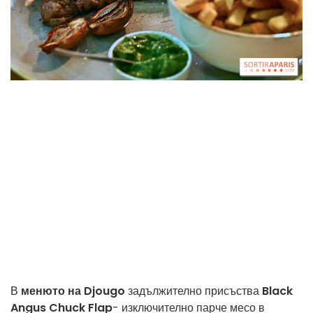
В
менюто на Djougo
задължително присъства
Black
Angus Chuck Flap
- изключително парче месо в