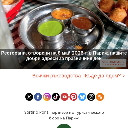
Ресторани, отворени на 8 май 2026 г. в Париж, нашите
добри адреси за празничния ден
Всички ръководства : Къде да ядем? >
Sortir à Paris, партньор на Туристическото
бюро на Париж: