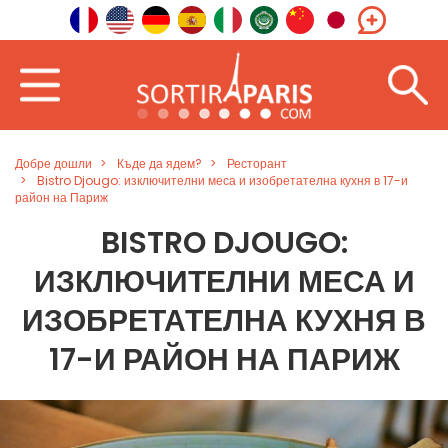
Добре дошли
Къде да ядем?
Ресторант
Bistro Djougo: изключителни меса и изобретателна кухня в 17-и
район на Париж
BISTRO DJOUGO:
ИЗКЛЮЧИТЕЛНИ МЕСА И
ИЗОБРЕТАТЕЛНА КУХНЯ В
17-И РАЙОН НА ПАРИЖ