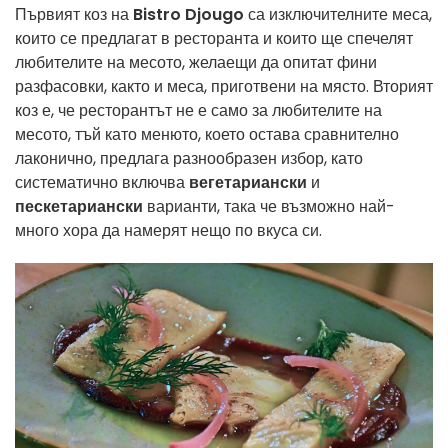
Първият коз на
Bistro Djougo
са изключителните меса,
които се предлагат в ресторанта и които ще спечелят
любителите на месото, желаещи да опитат фини
разфасовки, както и меса, приготвени на място. Вторият
коз е, че ресторантът не е само за любителите на
месото, тъй като менюто, което остава сравнително
лаконично, предлага разнообразен избор, като
систематично включва
вегетариански
и
пескетариански
варианти, така че възможно най-
много хора да намерят нещо по вкуса си.