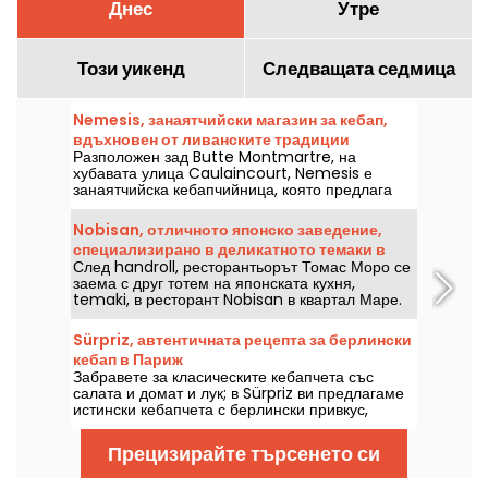
Днес
Утре
Този уикенд
Следващата седмица
Nemesis, занаятчийски магазин за кебап,
вдъхновен от ливанските традиции
Разположен зад Butte Montmartre, на
хубавата улица Caulaincourt, Nemesis е
занаятчийска кебапчийница, която предлага
100% домашно приготвени сандвичи и
гарнитури. Модерно място, предлагащо
Nobisan, отличното японско заведение,
ливански вкусове, което трябва да бъде
специализирано в деликатното темаки в
открито в 18-и район на Париж.
След handroll, ресторантьорът Томас Моро се
квартал Маре.
заема с друг тотем на японската кухня,
temaki, в ресторант Nobisan в квартал Маре.
С голяма финес, този благороден адрес е
истински успех.
Sürpriz, автентичната рецепта за берлински
кебап в Париж
Забравете за класическите кебапчета със
салата и домат и лук; в Sürpriz ви предлагаме
истински кебапчета с берлински привкус,
пълни с пресни зеленчуци, перфектно
изпечено месо и домашно приготвени сосове.
Прецизирайте търсенето си
Добри новини за жителите на Източен Париж: в
Бастилията току-що отвори врати нов адрес!