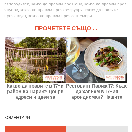
пътеводител
,
какво да правим през юни
,
какво да правим през
януари
,
какво да правим през февруари
,
какво да правите
през август
,
какво да правим през септември
ПРОЧЕТЕТЕ СЪЩО ...
Какво да правите в 17-и
Ресторант Париж 17: Къде
К
район на Париж? Добри
да хапнем в 17-ия
адреси и идеи за
арондисман? Нашите
разходка
добри адреси и любими
места
КОМЕНТАРИ