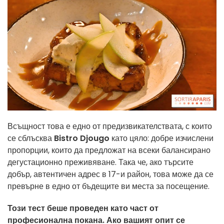
Всъщност това е едно от предизвикателствата, с които
се сблъсква
Bistro Djougo
като цяло: добре изчислени
пропорции, които да предложат на всеки балансирано
дегустационно преживяване. Така че, ако търсите
добър, автентичен адрес в 17-и район, това може да се
превърне в едно от бъдещите ви места за посещение.
Този тест беше проведен като част от
професионална покана. Ако вашият опит се